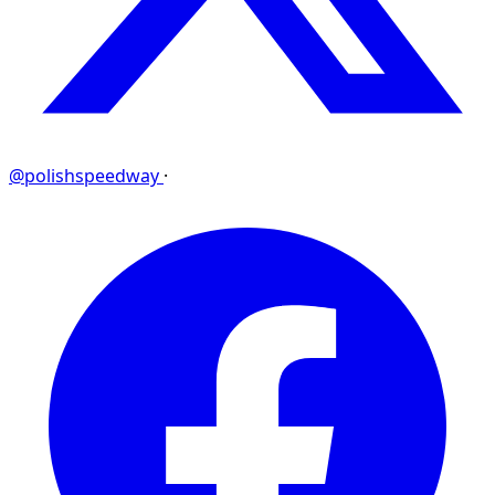
@polishspeedway
·