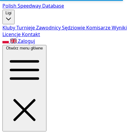
Polish Speed
way Database
Ligi
Kluby
Turnieje
Zawodnicy
Sędziowie
Komisarze
Wyniki
Licencje
Kontakt
Zaloguj
Otwórz menu główne