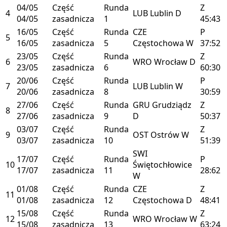
04/05
Część
Runda
Z
4
LUB
Lublin
D
04/05
zasadnicza
1
45:43
16/05
Część
Runda
CZE
P
5
16/05
zasadnicza
5
Częstochowa
W
37:52
23/05
Część
Runda
Z
6
WRO
Wrocław
D
23/05
zasadnicza
6
60:30
20/06
Część
Runda
P
7
LUB
Lublin
W
20/06
zasadnicza
8
30:59
27/06
Część
Runda
GRU
Grudziądz
Z
8
27/06
zasadnicza
9
D
50:37
03/07
Część
Runda
Z
9
OST
Ostrów
W
03/07
zasadnicza
10
51:39
SWI
17/07
Część
Runda
P
10
Świętochłowice
17/07
zasadnicza
11
28:62
W
01/08
Część
Runda
CZE
Z
11
01/08
zasadnicza
12
Częstochowa
D
48:41
15/08
Część
Runda
Z
12
WRO
Wrocław
W
15/08
zasadnicza
13
63:24