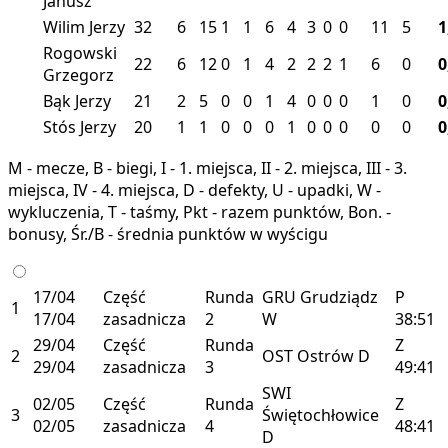
Janusz
Wilim Jerzy
32
6
15
1
1
6
4
3
0
0
11
5
1
Rogowski
22
6
12
0
1
4
2
2
2
1
6
0
0
Grzegorz
Bąk Jerzy
21
2
5
0
0
1
4
0
0
0
1
0
0
Stós Jerzy
20
1
1
0
0
0
1
0
0
0
0
0
0
M - mecze, B - biegi, I - 1. miejsca, II - 2. miejsca, III - 3.
miejsca, IV - 4. miejsca, D - defekty, U - upadki, W -
wykluczenia, T - taśmy, Pkt - razem punktów, Bon. -
bonusy, Śr./B - średnia punktów w wyścigu
17/04
Część
Runda
GRU
Grudziądz
P
1
17/04
zasadnicza
2
W
38:51
29/04
Część
Runda
Z
2
OST
Ostrów
D
29/04
zasadnicza
3
49:41
SWI
02/05
Część
Runda
Z
3
Świętochłowice
02/05
zasadnicza
4
48:41
D