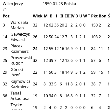
Wilim Jerzy
1950-01-23
Polska
Poz
Wiek
M
B
I
II
III
IV
D
U
W
T
Pkt
Bon
Ś
Wardzała
3
32
12
62
36
20
2
2
2
0
0
150
2
2
Marian
Gawełczyk
14
26
12
50
24
12
7
3
1
2
1
103
2
2
Edward
Placek
23
24
12
55
12
16
16
9
0
1
1
84
11
1
Kazimierz
Proszowski
25
32
12
39
7
12
12
6
0
1
1
57
6
1
Rudolf
Górski
29
22
11
50
3
18
14
9
3
1
2
59
15
1
Józef
Kajmowicz
32
24
8
33
5
6
11
8
2
0
1
38
7
1
Kazimierz
Tanaś
36
19
10
34
0
8
16
8
0
1
1
32
7
1
Arkadiusz
Trytko
19
2
4
0
2
2
0
0
0
0
6
4
2