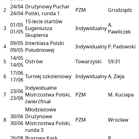
24/04
Drużynowy Puchar
2
PZM
Grudziądz
24/04
Polski, runda 1
15-lecie startów
01/05
A.
3
Eugeniusza
Indywidualny
01/05
Pawliczek
Skupienia
09/05
Interklasa Polski
4
Indywidualny
P. Padowski
09/05
Południowej
14/05
5
Ostrów
Towarzyski
59:31
14/05
17/06
6
Turniej szkoleniowy
Indywidualny
A. Zieja
17/06
Indywidualne
23/06
7
Mistrzostwa Polski,
PZM
M. Kuciapa
23/06
ćwierćfinał
Młodzieżowe
30/06
Drużynowe
8
PZM
Wrocław
30/06
Mistrzostwa Polski,
runda 3
26/08
Brązowy Kask,
R.