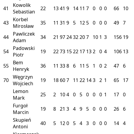
Kowolik
41
22
13
41
9
14
11
7
0
0
0
66
10
Sebastian
Korbel
43
35
11
31
9
5
12
5
0
0
0
49
7
Mirosław
Pawliczek
44
34
21
97
24
32
20
7
10
1
3
156
19
Adam
Padowski
54
19
22
73
15
22
17
13
2
0
4
106
13
Piotr
Bem
55
36
11
33
8
6
11
5
1
0
2
47
6
Henryk
Węgrzyn
70
19
18
60
7
11
22
14
3
2
1
65
17
Wojciech
Lemon
25
2
10
4
0
5
0
0
0
1
17
0
Mark
Furgoł
19
8
21
3
4
9
5
0
0
0
26
6
Marcin
Skupień
40
5
12
0
5
4
3
0
0
0
14
4
Antoni