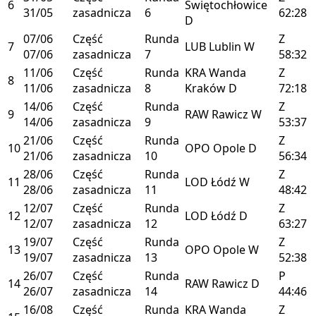
6
Świętochłowice
31/05
zasadnicza
6
62:28
D
07/06
Część
Runda
Z
7
LUB
Lublin
W
07/06
zasadnicza
7
58:32
11/06
Część
Runda
KRA
Wanda
Z
8
11/06
zasadnicza
8
Kraków
D
72:18
14/06
Część
Runda
Z
9
RAW
Rawicz
W
14/06
zasadnicza
9
53:37
21/06
Część
Runda
Z
10
OPO
Opole
D
21/06
zasadnicza
10
56:34
28/06
Część
Runda
Z
11
LOD
Łódź
W
28/06
zasadnicza
11
48:42
12/07
Część
Runda
Z
12
LOD
Łódź
D
12/07
zasadnicza
12
63:27
19/07
Część
Runda
Z
13
OPO
Opole
W
19/07
zasadnicza
13
52:38
26/07
Część
Runda
P
14
RAW
Rawicz
D
26/07
zasadnicza
14
44:46
16/08
Część
Runda
KRA
Wanda
Z