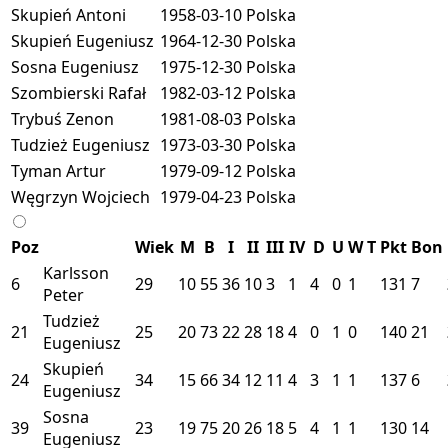
Skupień Antoni
1958-03-10
Polska
Skupień Eugeniusz
1964-12-30
Polska
Sosna Eugeniusz
1975-12-30
Polska
Szombierski Rafał
1982-03-12
Polska
Trybuś Zenon
1981-08-03
Polska
Tudzież Eugeniusz
1973-03-30
Polska
Tyman Artur
1979-09-12
Polska
Węgrzyn Wojciech
1979-04-23
Polska
Poz
Wiek
M
B
I
II
III
IV
D
U
W
T
Pkt
Bon
Karlsson
6
29
10
55
36
10
3
1
4
0
1
131
7
Peter
Tudzież
21
25
20
73
22
28
18
4
0
1
0
140
21
Eugeniusz
Skupień
24
34
15
66
34
12
11
4
3
1
1
137
6
Eugeniusz
Sosna
39
23
19
75
20
26
18
5
4
1
1
130
14
Eugeniusz