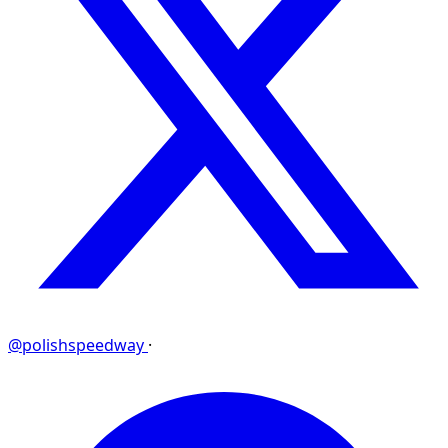
@polishspeedway
·