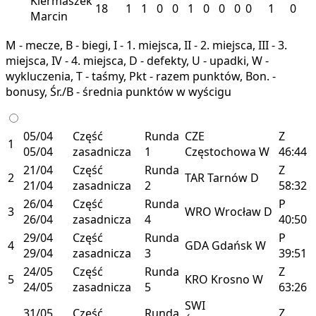
Kiermaszek
18
1
1
0
0
1
0
0
0
0
1
0
Marcin
M - mecze, B - biegi, I - 1. miejsca, II - 2. miejsca, III - 3.
miejsca, IV - 4. miejsca, D - defekty, U - upadki, W -
wykluczenia, T - taśmy, Pkt - razem punktów, Bon. -
bonusy, Śr./B - średnia punktów w wyścigu
05/04
Część
Runda
CZE
Z
1
05/04
zasadnicza
1
Częstochowa
W
46:44
21/04
Część
Runda
Z
2
TAR
Tarnów
D
21/04
zasadnicza
2
58:32
26/04
Część
Runda
P
3
WRO
Wrocław
D
26/04
zasadnicza
4
40:50
29/04
Część
Runda
P
4
GDA
Gdańsk
W
29/04
zasadnicza
3
39:51
24/05
Część
Runda
Z
5
KRO
Krosno
W
24/05
zasadnicza
5
63:26
SWI
31/05
Część
Runda
Z