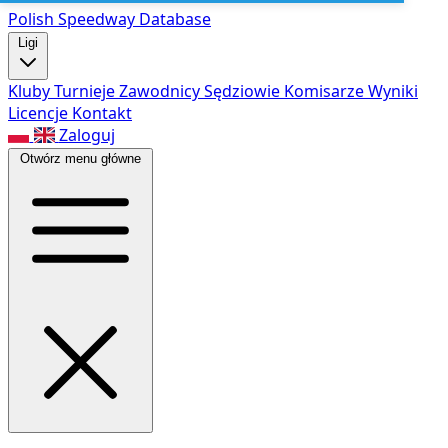
Polish Speed
way Database
Ligi
Kluby
Turnieje
Zawodnicy
Sędziowie
Komisarze
Wyniki
Licencje
Kontakt
Zaloguj
Otwórz menu główne