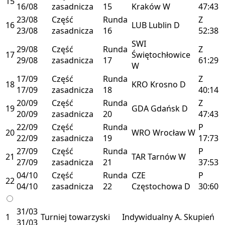
15
16/08
zasadnicza
15
Kraków
W
47:43
23/08
Część
Runda
Z
16
LUB
Lublin
D
23/08
zasadnicza
16
52:38
SWI
29/08
Część
Runda
Z
17
Świętochłowice
29/08
zasadnicza
17
61:29
W
17/09
Część
Runda
Z
18
KRO
Krosno
D
17/09
zasadnicza
18
40:14
20/09
Część
Runda
Z
19
GDA
Gdańsk
D
20/09
zasadnicza
20
47:43
22/09
Część
Runda
P
20
WRO
Wrocław
W
22/09
zasadnicza
19
17:73
27/09
Część
Runda
P
21
TAR
Tarnów
W
27/09
zasadnicza
21
37:53
04/10
Część
Runda
CZE
P
22
04/10
zasadnicza
22
Częstochowa
D
30:60
31/03
1
Turniej towarzyski
Indywidualny
A. Skupień
31/03