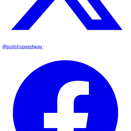
@polishspeedway
·