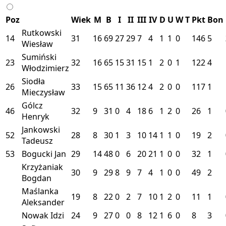
Poz
Wiek
M
B
I
II
III
IV
D
U
W
T
Pkt
Bon
Rutkowski
14
31
16
69
27
29
7
4
1
1
0
146
5
Wiesław
Sumiński
23
32
16
65
15
31
15
1
2
0
1
122
4
Włodzimierz
Siodła
26
33
15
65
11
36
12
4
2
0
0
117
1
Mieczysław
Gólcz
46
32
9
31
0
4
18
6
1
2
0
26
1
Henryk
Jankowski
52
28
8
30
1
3
10
14
1
1
0
19
2
Tadeusz
53
Bogucki Jan
29
14
48
0
6
20
21
1
0
0
32
1
Krzyżaniak
30
9
29
8
9
7
4
1
0
0
49
2
Bogdan
Maślanka
19
8
22
0
2
7
10
1
2
0
11
1
Aleksander
Nowak Idzi
24
9
27
0
0
8
12
1
6
0
8
3