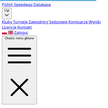
Polish Speed
way Database
Ligi
Kluby
Turnieje
Zawodnicy
Sędziowie
Komisarze
Wyniki
Licencje
Kontakt
Zaloguj
Otwórz menu główne