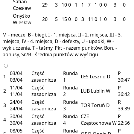
Safian
29
3
10
0
1
1
7
1
0
0
3
0
Czesław
Onyśko
20
5
15
0
0
3
11
0
1
0
3
0
Wiesław
M - mecze, B - biegi, I - 1. miejsca, II - 2. miejsca, III - 3.
miejsca, IV - 4. miejsca, D - defekty, U - upadki, W -
wykluczenia, T - taśmy, Pkt - razem punktów, Bon. -
bonusy, Śr./B - średnia punktów w wyścigu
03/04
Część
Runda
P
1
LES
Leszno
D
03/04
zasadnicza
1
30:47
11/04
Część
Runda
P
2
LUB
Lublin
W
11/04
zasadnicza
2
36:42
24/04
Część
Runda
R
3
TOR
Toruń
D
24/04
zasadnicza
3
39:39
30/04
Część
Runda
CZE
P
4
30/04
zasadnicza
4
Częstochowa
W
22:56
08/05
Część
Runda
P
5
OPO
Opole
D