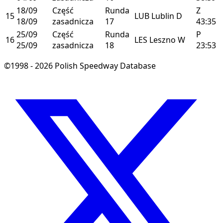
18/09
Część
Runda
Z
15
LUB
Lublin
D
18/09
zasadnicza
17
43:35
25/09
Część
Runda
P
16
LES
Leszno
W
25/09
zasadnicza
18
23:53
©1998 - 2026 Polish Speedway Database