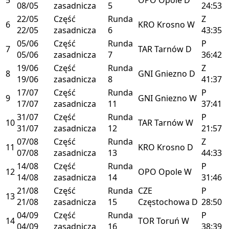
08/05
zasadnicza
5
24:53
22/05
Część
Runda
Z
6
KRO
Krosno
W
22/05
zasadnicza
6
43:35
05/06
Część
Runda
P
7
TAR
Tarnów
D
05/06
zasadnicza
7
36:42
19/06
Część
Runda
Z
8
GNI
Gniezno
D
19/06
zasadnicza
8
41:37
17/07
Część
Runda
P
9
GNI
Gniezno
W
17/07
zasadnicza
11
37:41
31/07
Część
Runda
P
10
TAR
Tarnów
W
31/07
zasadnicza
12
21:57
07/08
Część
Runda
Z
11
KRO
Krosno
D
07/08
zasadnicza
13
44:33
14/08
Część
Runda
P
12
OPO
Opole
W
14/08
zasadnicza
14
31:46
21/08
Część
Runda
CZE
P
13
21/08
zasadnicza
15
Częstochowa
D
28:50
04/09
Część
Runda
P
14
TOR
Toruń
W
04/09
zasadnicza
16
38:39