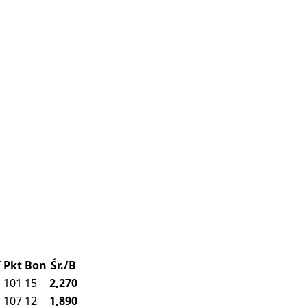
T
Pkt
Bon
Śr./B
101
15
2,270
107
12
1,890