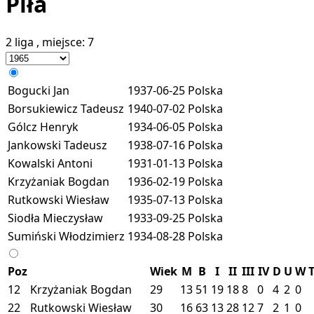
Piła
2 liga
, miejsce:
7
Bogucki Jan
1937-06-25
Polska
Borsukiewicz Tadeusz
1940-07-02
Polska
Gólcz Henryk
1934-06-05
Polska
Jankowski Tadeusz
1938-07-16
Polska
Kowalski Antoni
1931-01-13
Polska
Krzyżaniak Bogdan
1936-02-19
Polska
Rutkowski Wiesław
1935-07-13
Polska
Siodła Mieczysław
1933-09-25
Polska
Sumiński Włodzimierz
1934-08-28
Polska
Poz
Wiek
M
B
I
II
III
IV
D
U
W
12
Krzyżaniak Bogdan
29
13
51
19
18
8
0
4
2
0
22
Rutkowski Wiesław
30
16
63
13
28
12
7
2
1
0