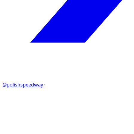
@polishspeedway
·