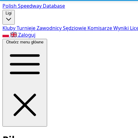
Polish Speed
way Database
Ligi
Kluby
Turnieje
Zawodnicy
Sędziowie
Komisarze
Wyniki
Lic
Zaloguj
Otwórz menu główne