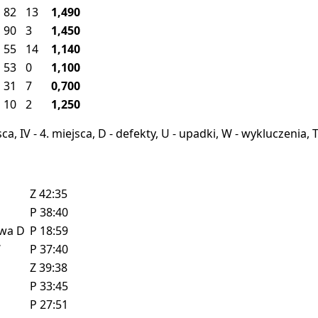
82
13
1,490
90
3
1,450
55
14
1,140
53
0
1,100
31
7
0,700
10
2
1,250
miejsca, IV - 4. miejsca, D - defekty, U - upadki, W - wykluczeni
Z
42:35
P
38:40
owa
D
P
18:59
W
P
37:40
Z
39:38
P
33:45
P
27:51