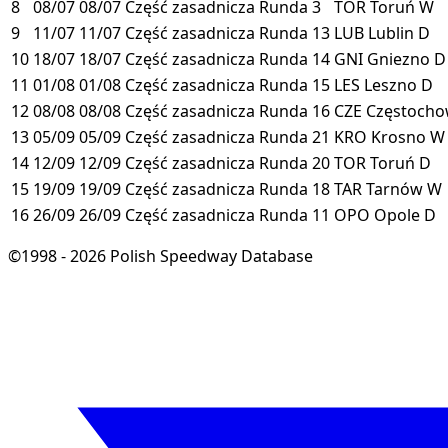
8
08/07
08/07
Część zasadnicza
Runda 3
TOR
Toruń
W
9
11/07
11/07
Część zasadnicza
Runda 13
LUB
Lublin
D
10
18/07
18/07
Część zasadnicza
Runda 14
GNI
Gniezno
D
11
01/08
01/08
Część zasadnicza
Runda 15
LES
Leszno
D
12
08/08
08/08
Część zasadnicza
Runda 16
CZE
Częstoch
13
05/09
05/09
Część zasadnicza
Runda 21
KRO
Krosno
W
14
12/09
12/09
Część zasadnicza
Runda 20
TOR
Toruń
D
15
19/09
19/09
Część zasadnicza
Runda 18
TAR
Tarnów
W
16
26/09
26/09
Część zasadnicza
Runda 11
OPO
Opole
D
©1998 - 2026 Polish Speedway Database