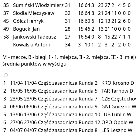
35
Sumiński Włodzimierz
31
16
64
3
23
27
2
4
5
0
37
Siodła Mieczysław
32
16
64
8
21
24
11
0
0
0
45
Gólcz Henryk
31
16
60
6
12
13
21
2
6
0
49
Bogucki Jan
28
15
46
2
13
21
10
0
0
0
58
Jankowski Tadeusz
27
16
54
0
8
15
22
7
1
1
Kowalski Antoni
34
3
10
1
2
3
2
2
0
0
M - mecze, B - biegi, I - 1. miejsca, II - 2. miejsca, III - 3. 
średnia punktów w wyścigu
1
11/04
11/04
Część zasadnicza
Runda 2
KRO
Krosno
D
2
16/05
16/05
Część zasadnicza
Runda 5
TAR
Tarnów
D
3
23/05
23/05
Część zasadnicza
Runda 7
CZE
Częstoch
4
06/06
06/06
Część zasadnicza
Runda 9
GNI
Gniezno
5
13/06
13/06
Część zasadnicza
Runda 10
LUB
Lublin
W
6
27/06
27/06
Część zasadnicza
Runda 12
OPO
Opole
W
7
04/07
04/07
Część zasadnicza
Runda 8
LES
Leszno
W