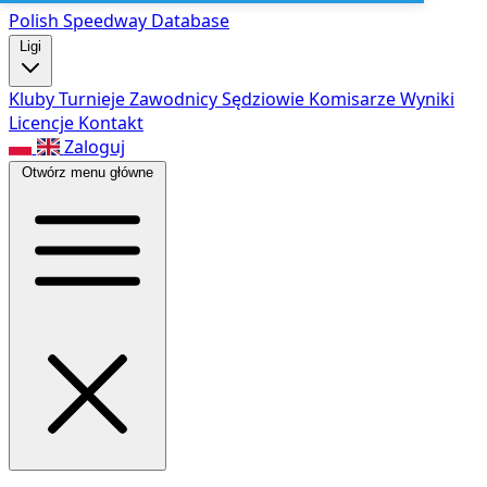
Polish Speed
way Database
Ligi
Kluby
Turnieje
Zawodnicy
Sędziowie
Komisarze
Wyniki
Licencje
Kontakt
Zaloguj
Otwórz menu główne