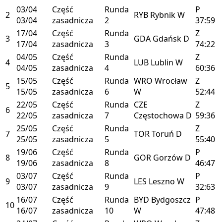
03/04
Część
Runda
P
2
RYB
Rybnik
W
03/04
zasadnicza
2
37:59
17/04
Część
Runda
Z
3
GDA
Gdańsk
D
17/04
zasadnicza
3
74:22
04/05
Część
Runda
Z
4
LUB
Lublin
W
04/05
zasadnicza
4
60:36
15/05
Część
Runda
WRO
Wrocław
Z
5
15/05
zasadnicza
6
W
52:44
22/05
Część
Runda
CZE
Z
6
22/05
zasadnicza
7
Częstochowa
D
59:36
25/05
Część
Runda
Z
7
TOR
Toruń
D
25/05
zasadnicza
5
55:40
19/06
Część
Runda
P
8
GOR
Gorzów
D
19/06
zasadnicza
8
46:47
03/07
Część
Runda
P
9
LES
Leszno
W
03/07
zasadnicza
9
32:63
16/07
Część
Runda
BYD
Bydgoszcz
P
10
16/07
zasadnicza
10
W
47:48