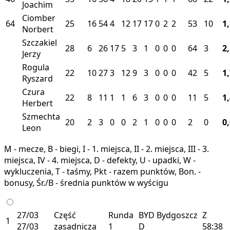
Joachim
Ciomber
64
25
16
54
4
12
17
17
0
2
2
53
10
1
Norbert
Szczakiel
28
6
26
17
5
3
1
0
0
0
64
3
2
Jerzy
Rogula
22
10
27
3
12
9
3
0
0
0
42
5
1
Ryszard
Czura
22
8
11
1
1
6
3
0
0
0
11
5
1
Herbert
Szmechta
20
2
3
0
0
2
1
0
0
0
2
0
0
Leon
M - mecze, B - biegi, I - 1. miejsca, II - 2. miejsca, III - 3.
miejsca, IV - 4. miejsca, D - defekty, U - upadki, W -
wykluczenia, T - taśmy, Pkt - razem punktów, Bon. -
bonusy, Śr./B - średnia punktów w wyścigu
27/03
Część
Runda
BYD
Bydgoszcz
Z
1
27/03
zasadnicza
1
D
58:38