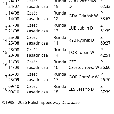
24/07
Część
Runda
WRO
Wrocław
Z
11
24/07
zasadnicza
15
D
62:33
14/08
Część
Runda
P
12
GDA
Gdańsk
W
14/08
zasadnicza
12
33:63
21/08
Część
Runda
Z
13
LUB
Lublin
D
21/08
zasadnicza
13
61:35
25/08
Część
Runda
Z
14
RYB
Rybnik
D
25/08
zasadnicza
11
69:27
28/08
Część
Runda
P
15
TOR
Toruń
W
28/08
zasadnicza
14
42:51
11/09
Część
Runda
CZE
P
16
11/09
zasadnicza
16
Częstochowa
W
36:60
25/09
Część
Runda
P
17
GOR
Gorzów
W
25/09
zasadnicza
17
26:70
09/10
Część
Runda
Z
18
LES
Leszno
D
09/10
zasadnicza
18
57:39
©1998 - 2026 Polish Speedway Database