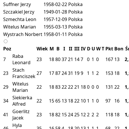
Suffner Jerzy
1958-02-22
Polska
Szczakiel Jerzy
1949-01-28
Polska
Szmechta Leon
1957-12-09
Polska
Witelus Marian
1955-03-13
Polska
Wystrach Norbert
1958-01-11
Polska
Poz
Wiek
M
B
I
II
III
IV
D
U
W
T
Pkt
Bon
Ś
Raba
7
23
18
80
37
21
14
7
0
1
0
167
13
2
Leonard
Stach
23
27
17
87
24
31
19
9
1
1
2
153
18
1
Franciszek
Witelus
29
22
18
83
22
22
21
18
0
0
0
131
22
1
Marian
Siekierka
34
22
15
65
13
18
22
10
1
1
0
97
16
1
Alfred
Goerlitz
41
23
18
82
15
24
25
12
2
2
2
118
18
1
Jacek
Hyla
46
35
16
58
4
18
20
13
1
1
1
68
22
1