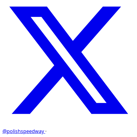
@polishspeedway
·