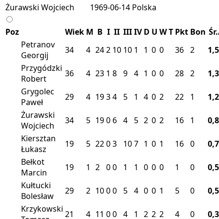
Żurawski Wojciech
1969-06-14
Polska
Poz
Wiek
M
B
I
II
III
IV
D
U
W
T
Pkt
Bon
Śr
Petranov
34
4
24
2
10
10
1
1
0
0
36
2
1,
Georgij
Przygódzki
36
4
23
1
8
9
4
1
0
0
28
2
1,
Robert
Grygolec
29
4
19
3
4
5
1
4
0
2
22
1
1,
Paweł
Żurawski
34
5
19
0
6
4
5
2
0
2
16
1
0,
Wojciech
Kiersztan
19
5
22
0
3
10
7
1
0
1
16
0
0,
Łukasz
Bełkot
19
1
2
0
0
1
1
0
0
0
1
0
0,
Marcin
Kułtucki
29
2
10
0
0
5
4
0
0
1
5
0
0,
Bolesław
Krzykowski
21
4
11
0
0
4
1
2
2
2
4
0
0,