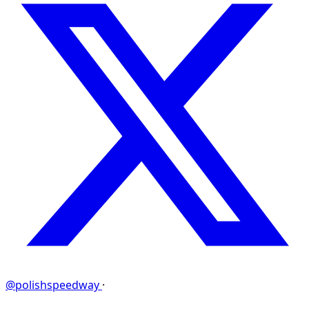
@polishspeedway
·