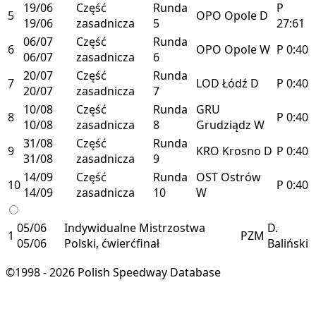
19/06
Część
Runda
P
5
OPO
Opole
D
19/06
zasadnicza
5
27:61
06/07
Część
Runda
6
OPO
Opole
W
P
0:40
06/07
zasadnicza
6
20/07
Część
Runda
7
LOD
Łódź
D
P
0:40
20/07
zasadnicza
7
10/08
Część
Runda
GRU
8
P
0:40
10/08
zasadnicza
8
Grudziądz
W
31/08
Część
Runda
9
KRO
Krosno
D
P
0:40
31/08
zasadnicza
9
14/09
Część
Runda
OST
Ostrów
10
P
0:40
14/09
zasadnicza
10
W
05/06
Indywidualne Mistrzostwa
D.
1
PZM
05/06
Polski, ćwierćfinał
Baliński
©1998 - 2026 Polish Speedway Database