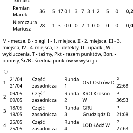
Tomasz
Remian
36
5
17
0
1
3
7
3
1
2
5
0
0,
Marek
Niemczura
28
1
3
0
0
0
2
1
0
0
0
0
0,
Mariusz
M - mecze, B - biegi, I - 1. miejsca, II - 2. miejsca, III - 3.
miejsca, IV - 4. miejsca, D - defekty, U - upadki, W -
wykluczenia, T - taśmy, Pkt - razem punktów, Bon. -
bonusy, Śr./B - średnia punktów w wyścigu
21/04
Część
Runda
P
1
OST
Ostrów
D
21/04
zasadnicza
1
22:68
09/05
Część
Runda
KRO
Krosno
P
2
09/05
zasadnicza
2
W
36:53
18/05
Część
Runda
GRU
P
3
18/05
zasadnicza
3
Grudziądz
D
21:68
25/05
Część
Runda
P
4
LOD
Łódź
W
25/05
zasadnicza
4
27:63