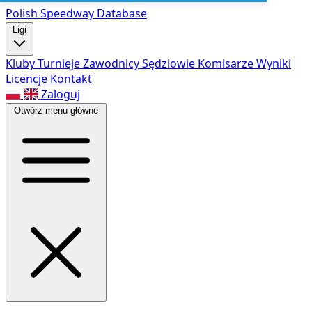
Polish Speed
way Database
Ligi
Kluby
Turnieje
Zawodnicy
Sędziowie
Komisarze
Wyniki
Licencje
Kontakt
Zaloguj
Otwórz menu główne