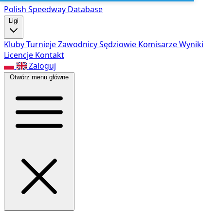
Polish Speed
way Database
Ligi
Kluby
Turnieje
Zawodnicy
Sędziowie
Komisarze
Wyniki
Licencje
Kontakt
Zaloguj
Otwórz menu główne