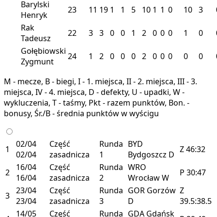
Barylski
23
11
19
1
1
5
10
1
1
0
10
3
Henryk
Rak
22
3
3
0
0
1
2
0
0
0
1
0
Tadeusz
Gołębiowski
24
1
2
0
0
0
2
0
0
0
0
0
Zygmunt
M - mecze, B - biegi, I - 1. miejsca, II - 2. miejsca, III - 3.
miejsca, IV - 4. miejsca, D - defekty, U - upadki, W -
wykluczenia, T - taśmy, Pkt - razem punktów, Bon. -
bonusy, Śr./B - średnia punktów w wyścigu
02/04
Część
Runda
BYD
1
Z
46:32
02/04
zasadnicza
1
Bydgoszcz
D
16/04
Część
Runda
WRO
2
P
30:47
16/04
zasadnicza
2
Wrocław
W
23/04
Część
Runda
GOR
Gorzów
Z
3
23/04
zasadnicza
3
D
39.5:38.5
14/05
Część
Runda
GDA
Gdańsk