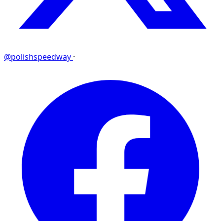
@polishspeedway
·