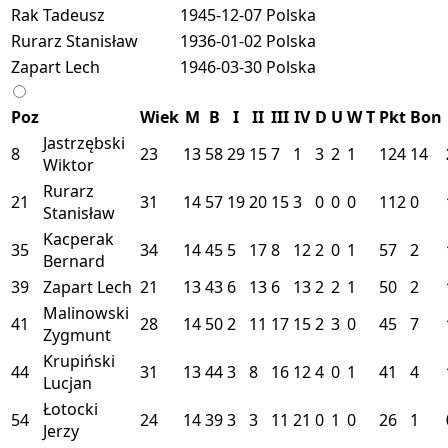
Rak Tadeusz
1945-12-07
Polska
Rurarz Stanisław
1936-01-02
Polska
Zapart Lech
1946-03-30
Polska
Poz
Wiek
M
B
I
II
III
IV
D
U
W
T
Pkt
Bon
Jastrzębski
8
23
13
58
29
15
7
1
3
2
1
124
14
Wiktor
Rurarz
21
31
14
57
19
20
15
3
0
0
0
112
0
Stanisław
Kacperak
35
34
14
45
5
17
8
12
2
0
1
57
2
Bernard
39
Zapart Lech
21
13
43
6
13
6
13
2
2
1
50
2
Malinowski
41
28
14
50
2
11
17
15
2
3
0
45
7
Zygmunt
Krupiński
44
31
13
44
3
8
16
12
4
0
1
41
4
Lucjan
Łotocki
54
24
14
39
3
3
11
21
0
1
0
26
1
Jerzy