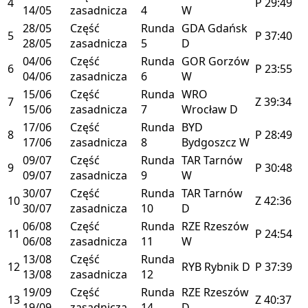
4
P
29:49
14/05
zasadnicza
4
W
28/05
Część
Runda
GDA
Gdańsk
5
P
37:40
28/05
zasadnicza
5
D
04/06
Część
Runda
GOR
Gorzów
6
P
23:55
04/06
zasadnicza
6
W
15/06
Część
Runda
WRO
7
Z
39:34
15/06
zasadnicza
7
Wrocław
D
17/06
Część
Runda
BYD
8
P
28:49
17/06
zasadnicza
8
Bydgoszcz
W
09/07
Część
Runda
TAR
Tarnów
9
P
30:48
09/07
zasadnicza
9
W
30/07
Część
Runda
TAR
Tarnów
10
Z
42:36
30/07
zasadnicza
10
D
06/08
Część
Runda
RZE
Rzeszów
11
P
24:54
06/08
zasadnicza
11
W
13/08
Część
Runda
12
RYB
Rybnik
D
P
37:39
13/08
zasadnicza
12
19/09
Część
Runda
RZE
Rzeszów
13
Z
40:37
19/09
zasadnicza
14
D