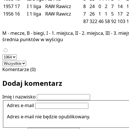
1957
17
I
1 liga
RAW
Rawicz
8
24
0
2
7
14
1
1956
16
I
1 liga
RAW
Rawicz
7
26
1
1
5
17
2
87
322
46
58
92
103
1
M - mecze, B - biegi, I - 1. miejsca, II - 2. miejsca, III - 3. 
średnia punktów w wyścigu
Komentarze (0)
Dodaj komentarz
Imię i nazwisko
Adres e-mail
Adres e-mail nie będzie opublikowany.