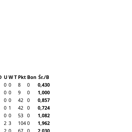
D
U
W
T
Pkt
Bon
Śr./B
0
0
8
0
0,430
0
0
9
0
1,000
0
0
42
0
0,857
0
1
42
0
0,724
0
0
53
0
1,082
2
3
104
0
1,962
2
0
67
0
2,030