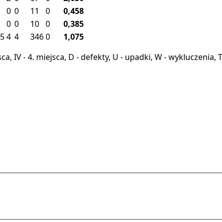
0
0
11
0
0,458
0
0
10
0
0,385
5
4
4
346
0
1,075
miejsca, IV - 4. miejsca, D - defekty, U - upadki, W - wykluczeni