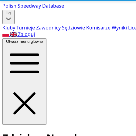
Polish Speed
way Database
Ligi
Kluby
Turnieje
Zawodnicy
Sędziowie
Komisarze
Wyniki
Lic
Zaloguj
Otwórz menu główne