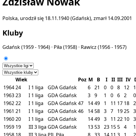
Zdzisław Nowak
Polska, urodził się 18.11.1940 (Gdańsk), zmarł 14.09.2001
Kluby
Gdańsk
(1959 - 1964) ·
Piła
(1958) ·
Rawicz
(1956 - 1957)
Wiek
Poz
M
B
I
II
III
IV
1964
24
I
1 liga
GDA
Gdańsk
6
21
0
0
8
12
1
1963
23
I
1 liga
GDA
Gdańsk
3
9
1
0
6
2
0
1962
22
I
1 liga
GDA
Gdańsk
47
14
49
1
11
17
18
2
1961
21
I
1 liga
GDA
Gdańsk
46
14
58
3
7
19
25
3
1960
20
I
1 liga
GDA
Gdańsk
14
49
3
11
22
10
3
1959
19
III
3 liga
GDA
Gdańsk
13
53
23
15
5
4
1
1958
18
III
3 liga
PIL
Piła
8
33
14
11
3
1
2