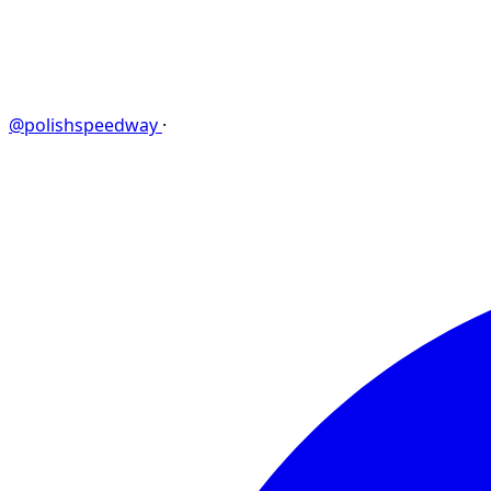
@polishspeedway
·