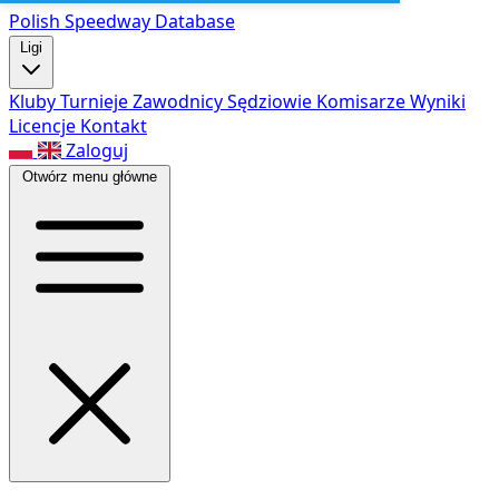
Polish Speed
way Database
Ligi
Kluby
Turnieje
Zawodnicy
Sędziowie
Komisarze
Wyniki
Licencje
Kontakt
Zaloguj
Otwórz menu główne