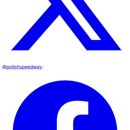
@polishspeedway
·