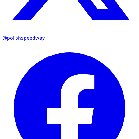
@polishspeedway
·