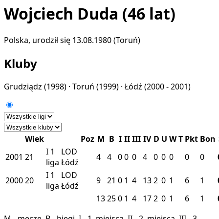
Wojciech Duda
(46 lat)
Polska, urodził się 13.08.1980 (Toruń)
Kluby
Grudziądz
(1998) ·
Toruń
(1999) ·
Łódź
(2000 - 2001)
Wiek
Poz
M
B
I
II
III
IV
D
U
W
T
Pkt
Bon
I
1
LOD
2001
21
4
4
0
0
0
4
0
0
0
0
0
liga
Łódź
I
1
LOD
2000
20
9
21
0
1
4
13
2
0
1
6
1
liga
Łódź
13
25
0
1
4
17
2
0
1
6
1
M - mecze, B - biegi, I - 1. miejsca, II - 2. miejsca, III - 3.