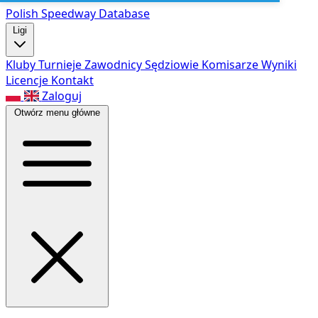
Polish Speed
way Database
Ligi
Kluby
Turnieje
Zawodnicy
Sędziowie
Komisarze
Wyniki
Licencje
Kontakt
Zaloguj
Otwórz menu główne