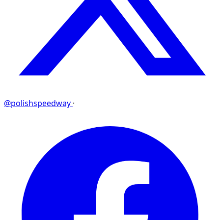
@polishspeedway
·