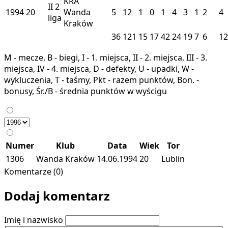
KRA
II
2
1994
20
Wanda
5
12
1
0
1
4
3
1
2
4
liga
Kraków
36
121
15
17
42
24
19
7
6
12
M - mecze, B - biegi, I - 1. miejsca, II - 2. miejsca, III - 3.
miejsca, IV - 4. miejsca, D - defekty, U - upadki, W -
wykluczenia, T - taśmy, Pkt - razem punktów, Bon. -
bonusy, Śr./B - średnia punktów w wyścigu
Numer
Klub
Data
Wiek
Tor
1306
Wanda Kraków
14.06.1994
20
Lublin
Komentarze (0)
Dodaj komentarz
Imię i nazwisko