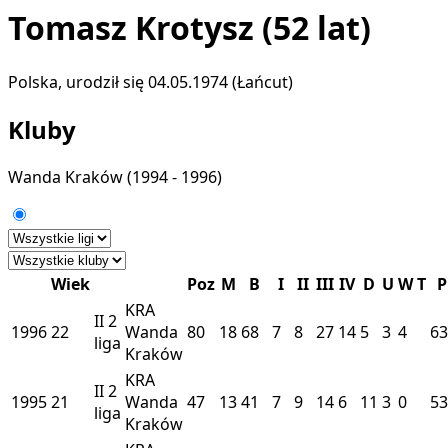
Tomasz Krotysz
(52 lat)
Polska, urodził się 04.05.1974 (Łańcut)
Kluby
Wanda Kraków
(1994 - 1996)
Wiek
Poz
M
B
I
II
III
IV
D
U
W
T
P
KRA
II
2
1996
22
Wanda
80
18
68
7
8
27
14
5
3
4
63
liga
Kraków
KRA
II
2
1995
21
Wanda
47
13
41
7
9
14
6
11
3
0
53
liga
Kraków