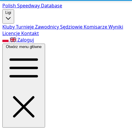
Polish Speed
way Database
Ligi
Kluby
Turnieje
Zawodnicy
Sędziowie
Komisarze
Wyniki
Licencje
Kontakt
Zaloguj
Otwórz menu główne