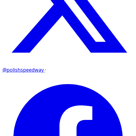
@polishspeedway
·