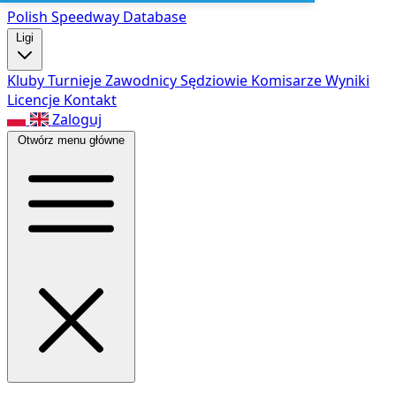
Polish Speed
way Database
Ligi
Kluby
Turnieje
Zawodnicy
Sędziowie
Komisarze
Wyniki
Licencje
Kontakt
Zaloguj
Otwórz menu główne