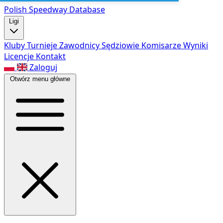
Polish Speed
way Database
Ligi
Kluby
Turnieje
Zawodnicy
Sędziowie
Komisarze
Wyniki
Licencje
Kontakt
Zaloguj
Otwórz menu główne