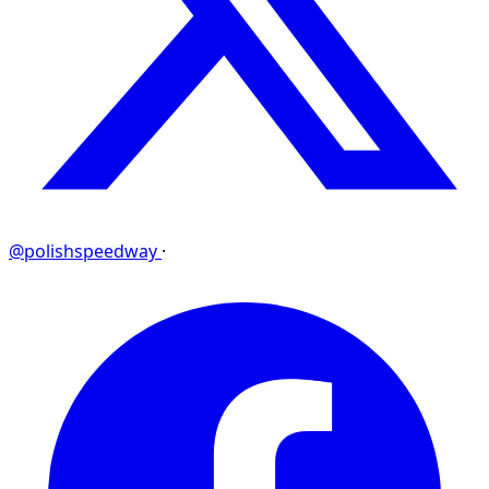
@polishspeedway
·