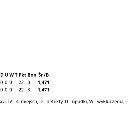
D
U
W
T
Pkt
Bon
Śr./B
0
0
0
22
3
1,471
0
0
0
22
3
1,471
miejsca, IV - 4. miejsca, D - defekty, U - upadki, W - wykluczeni