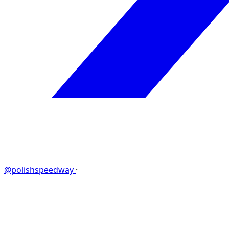
@polishspeedway
·