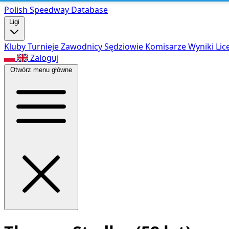
Polish Speed
way Database
Ligi
Kluby
Turnieje
Zawodnicy
Sędziowie
Komisarze
Wyniki
Lic
Zaloguj
Otwórz menu główne