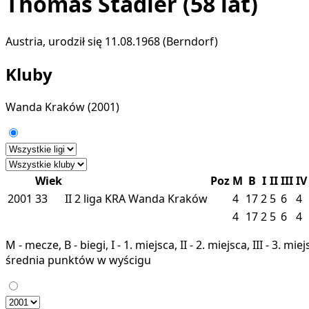
Thomas Stadler
(58 lat)
Austria, urodził się 11.08.1968 (Berndorf)
Kluby
Wanda Kraków
(2001)
Wiek
Poz
M
B
I
II
III
IV
2001
33
II
2 liga
KRA
Wanda Kraków
4
17
2
5
6
4
4
17
2
5
6
4
M - mecze, B - biegi, I - 1. miejsca, II - 2. miejsca, III - 3. 
średnia punktów w wyścigu