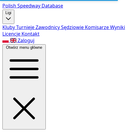
Polish Speed
way Database
Ligi
Kluby
Turnieje
Zawodnicy
Sędziowie
Komisarze
Wyniki
Licencje
Kontakt
Zaloguj
Otwórz menu główne