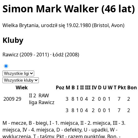
Simon Mark Walker
(46 lat)
Wielka Brytania, urodził się 19.02.1980 (Bristol, Avon)
Kluby
Rawicz
(2009 - 2011) ·
Łódź
(2008)
Wiek
Poz
M
B
I
II
III
IV
D
U
W
T
Pkt
Bon
II
2
RAW
2009
29
3
8
1
0
4
2
0
0
1
7
2
liga
Rawicz
3
8
1
0
4
2
0
0
1
7
2
M - mecze, B - biegi, I - 1. miejsca, II - 2. miejsca, III - 3.
miejsca, IV - 4. miejsca, D - defekty, U - upadki, W -
wykluczenia, T - taśmy, Pkt - razem punktów, Bon. -