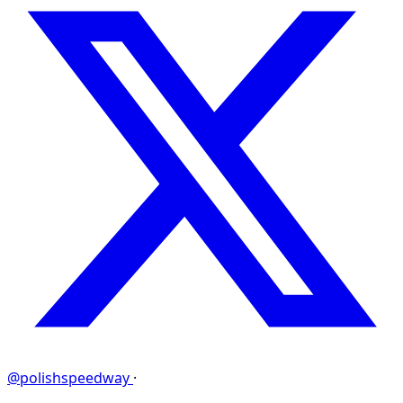
@polishspeedway
·