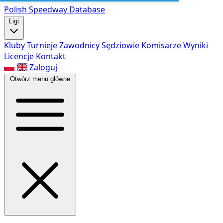
Polish Speed
way Database
Ligi
Kluby
Turnieje
Zawodnicy
Sędziowie
Komisarze
Wyniki
Licencje
Kontakt
Zaloguj
Otwórz menu główne