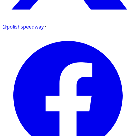
@polishspeedway
·