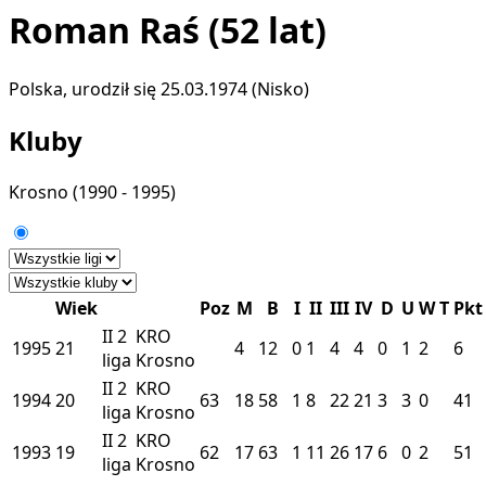
Roman Raś
(52 lat)
Polska, urodził się 25.03.1974 (Nisko)
Kluby
Krosno
(1990 - 1995)
Wiek
Poz
M
B
I
II
III
IV
D
U
W
T
Pkt
II
2
KRO
1995
21
4
12
0
1
4
4
0
1
2
6
liga
Krosno
II
2
KRO
1994
20
63
18
58
1
8
22
21
3
3
0
41
liga
Krosno
II
2
KRO
1993
19
62
17
63
1
11
26
17
6
0
2
51
liga
Krosno