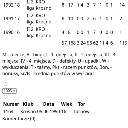
II
2
KRO
1992
18
8
17
1
4
3
7
1
0
1
14
liga
Krosno
II
2
KRO
1991
17
6
10
0
0
2
6
1
0
1
2
liga
Krosno
II
2
KRO
1990
16
4
8
0
0
1
7
0
0
0
1
liga
Krosno
57
168
3
24
58
62
11
4
6
115
M - mecze, B - biegi, I - 1. miejsca, II - 2. miejsca, III - 3.
miejsca, IV - 4. miejsca, D - defekty, U - upadki, W -
wykluczenia, T - taśmy, Pkt - razem punktów, Bon. -
bonusy, Śr./B - średnia punktów w wyścigu
Numer
Klub
Data
Wiek
Tor
1164
Krosno
05.06.1990
16
Tarnów
Komentarze (0)