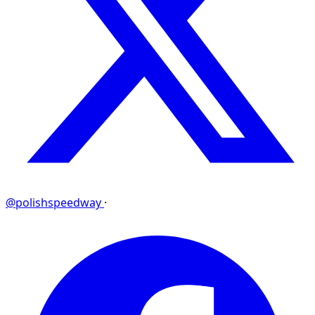
@polishspeedway
·