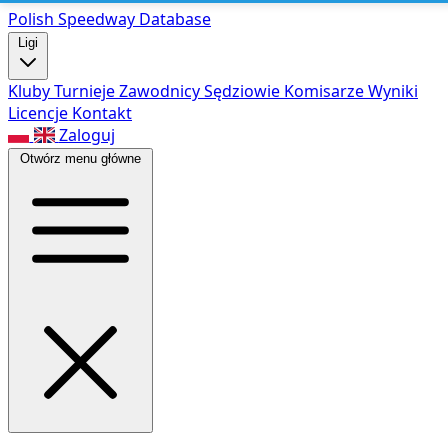
Polish Speed
way Database
Ligi
Kluby
Turnieje
Zawodnicy
Sędziowie
Komisarze
Wyniki
Licencje
Kontakt
Zaloguj
Otwórz menu główne