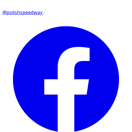
@polishspeedway
·