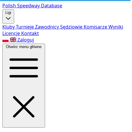
Polish Speed
way Database
Ligi
Kluby
Turnieje
Zawodnicy
Sędziowie
Komisarze
Wyniki
Licencje
Kontakt
Zaloguj
Otwórz menu główne