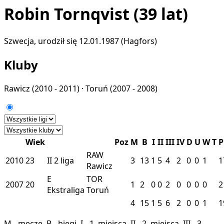
Robin Tornqvist
(39 lat)
Szwecja, urodził się 12.01.1987 (Hagfors)
Kluby
Rawicz
(2010 - 2011) ·
Toruń
(2007 - 2008)
Wiek
Poz
M
B
I
II
III
IV
D
U
W
T
P
RAW
2010
23
II
2 liga
3
13
1
5
4
2
0
0
1
1
Rawicz
E
TOR
2007
20
1
2
0
0
2
0
0
0
0
2
Ekstraliga
Toruń
4
15
1
5
6
2
0
0
1
1
M - mecze, B - biegi, I - 1. miejsca, II - 2. miejsca, III - 3.