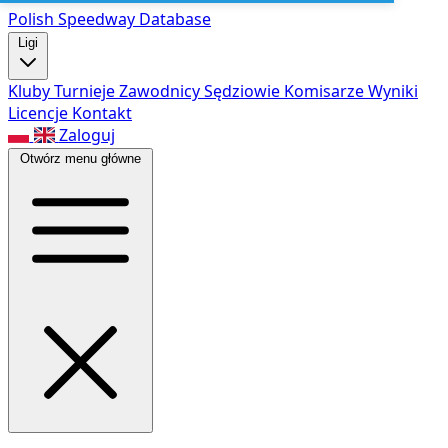
Polish Speed
way Database
Ligi
Kluby
Turnieje
Zawodnicy
Sędziowie
Komisarze
Wyniki
Licencje
Kontakt
Zaloguj
Otwórz menu główne