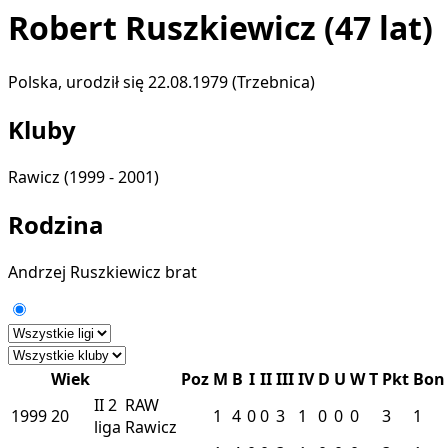
Robert Ruszkiewicz
(47 lat)
Polska, urodził się 22.08.1979 (Trzebnica)
Kluby
Rawicz
(1999 - 2001)
Rodzina
Andrzej Ruszkiewicz
brat
Wiek
Poz
M
B
I
II
III
IV
D
U
W
T
Pkt
Bon
II
2
RAW
1999
20
1
4
0
0
3
1
0
0
0
3
1
liga
Rawicz