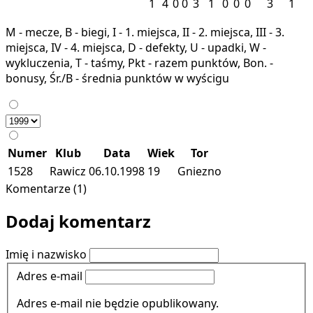
1
4
0
0
3
1
0
0
0
3
1
M - mecze, B - biegi, I - 1. miejsca, II - 2. miejsca, III - 3.
miejsca, IV - 4. miejsca, D - defekty, U - upadki, W -
wykluczenia, T - taśmy, Pkt - razem punktów, Bon. -
bonusy, Śr./B - średnia punktów w wyścigu
Numer
Klub
Data
Wiek
Tor
1528
Rawicz
06.10.1998
19
Gniezno
Komentarze (1)
Dodaj komentarz
Imię i nazwisko
Adres e-mail
Adres e-mail nie będzie opublikowany.