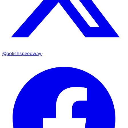
@polishspeedway
·