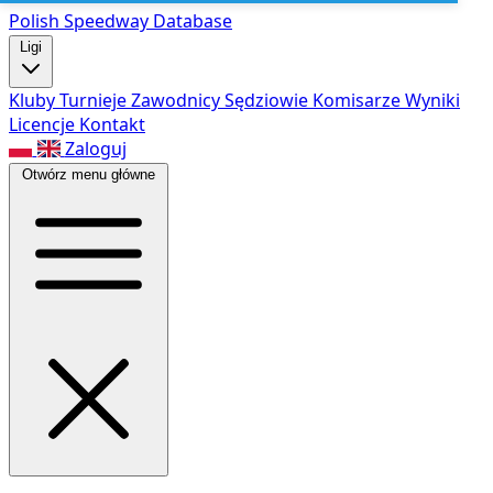
Polish Speed
way Database
Ligi
Kluby
Turnieje
Zawodnicy
Sędziowie
Komisarze
Wyniki
Licencje
Kontakt
Zaloguj
Otwórz menu główne