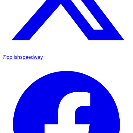
@polishspeedway
·