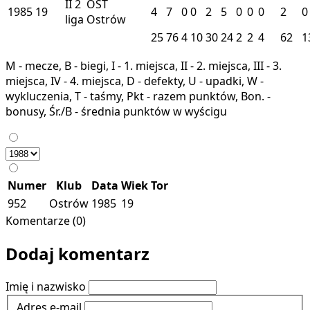
II
2
OST
1985
19
4
7
0
0
2
5
0
0
0
2
0
liga
Ostrów
25
76
4
10
30
24
2
2
4
62
1
M - mecze, B - biegi, I - 1. miejsca, II - 2. miejsca, III - 3.
miejsca, IV - 4. miejsca, D - defekty, U - upadki, W -
wykluczenia, T - taśmy, Pkt - razem punktów, Bon. -
bonusy, Śr./B - średnia punktów w wyścigu
Numer
Klub
Data
Wiek
Tor
952
Ostrów
1985
19
Komentarze (0)
Dodaj komentarz
Imię i nazwisko
Adres e-mail