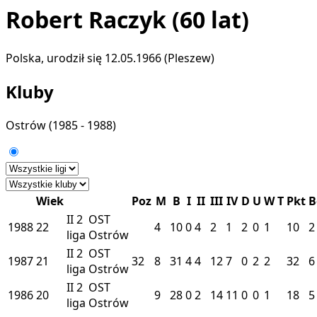
Robert Raczyk
(60 lat)
Polska, urodził się 12.05.1966 (Pleszew)
Kluby
Ostrów
(1985 - 1988)
Wiek
Poz
M
B
I
II
III
IV
D
U
W
T
Pkt
B
II
2
OST
1988
22
4
10
0
4
2
1
2
0
1
10
2
liga
Ostrów
II
2
OST
1987
21
32
8
31
4
4
12
7
0
2
2
32
6
liga
Ostrów
II
2
OST
1986
20
9
28
0
2
14
11
0
0
1
18
5
liga
Ostrów