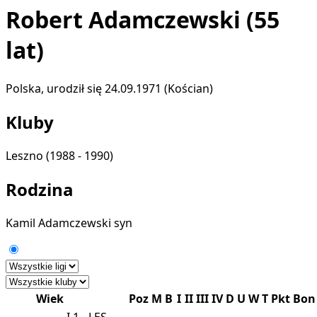
Robert Adamczewski
(55
lat)
Polska, urodził się 24.09.1971 (Kościan)
Kluby
Leszno
(1988 - 1990)
Rodzina
Kamil Adamczewski
syn
Wiek
Poz
M
B
I
II
III
IV
D
U
W
T
Pkt
Bon
I
1
LES