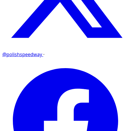
@polishspeedway
·