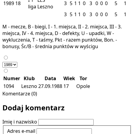
1989
18
3
5
1
1
0
3
0
0
0
5
1
liga
Leszno
3
5
1
1
0
3
0
0
0
5
1
M - mecze, B - biegi, I - 1. miejsca, II - 2. miejsca, III - 3.
miejsca, IV - 4. miejsca, D - defekty, U - upadki, W -
wykluczenia, T - taśmy, Pkt - razem punktów, Bon. -
bonusy, Śr./B - średnia punktów w wyścigu
Numer
Klub
Data
Wiek
Tor
1094
Leszno
27.09.1988
17
Opole
Komentarze (0)
Dodaj komentarz
Imię i nazwisko
Adres e-mail