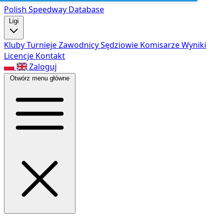
Polish Speed
way Database
Ligi
Kluby
Turnieje
Zawodnicy
Sędziowie
Komisarze
Wyniki
Licencje
Kontakt
Zaloguj
Otwórz menu główne