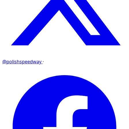
@polishspeedway
·