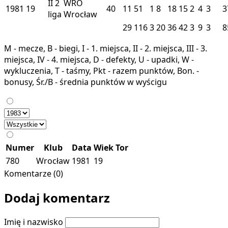
II
2
WRO
1981
19
40
11
51
1
8
18
15
2
4
3
3
liga
Wrocław
29
116
3
20
36
42
3
9
3
8
M - mecze, B - biegi, I - 1. miejsca, II - 2. miejsca, III - 3.
miejsca, IV - 4. miejsca, D - defekty, U - upadki, W -
wykluczenia, T - taśmy, Pkt - razem punktów, Bon. -
bonusy, Śr./B - średnia punktów w wyścigu
Numer
Klub
Data
Wiek
Tor
780
Wrocław
1981
19
Komentarze (0)
Dodaj komentarz
Imię i nazwisko