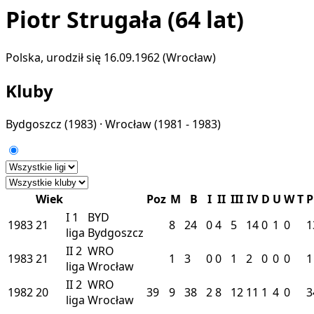
Piotr Strugała
(64 lat)
Polska, urodził się 16.09.1962 (Wrocław)
Kluby
Bydgoszcz
(1983) ·
Wrocław
(1981 - 1983)
Wiek
Poz
M
B
I
II
III
IV
D
U
W
T
P
I
1
BYD
1983
21
8
24
0
4
5
14
0
1
0
1
liga
Bydgoszcz
II
2
WRO
1983
21
1
3
0
0
1
2
0
0
0
1
liga
Wrocław
II
2
WRO
1982
20
39
9
38
2
8
12
11
1
4
0
3
liga
Wrocław