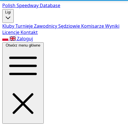
Polish Speed
way Database
Ligi
Kluby
Turnieje
Zawodnicy
Sędziowie
Komisarze
Wyniki
Licencje
Kontakt
Zaloguj
Otwórz menu główne