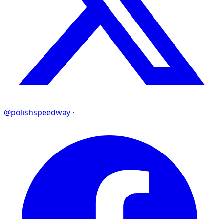
@polishspeedway
·