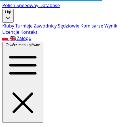
Polish Speed
way Database
Ligi
Kluby
Turnieje
Zawodnicy
Sędziowie
Komisarze
Wyniki
Licencje
Kontakt
Zaloguj
Otwórz menu główne