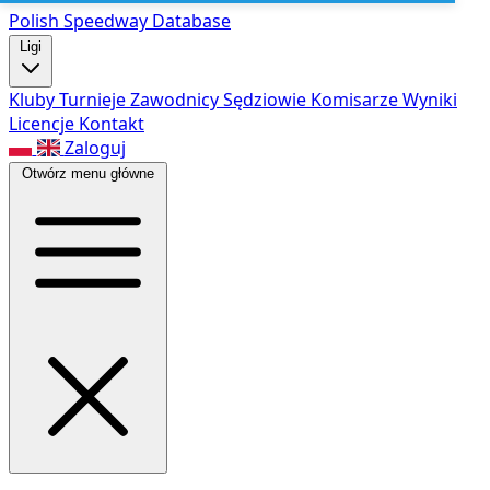
Polish Speed
way Database
Ligi
Kluby
Turnieje
Zawodnicy
Sędziowie
Komisarze
Wyniki
Licencje
Kontakt
Zaloguj
Otwórz menu główne