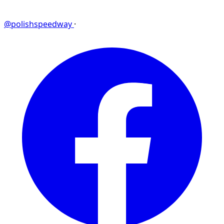
@polishspeedway
·