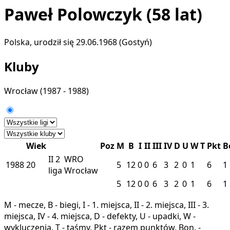
Paweł Polowczyk
(58 lat)
Polska, urodził się 29.06.1968 (Gostyń)
Kluby
Wrocław
(1987 - 1988)
Wiek
Poz
M
B
I
II
III
IV
D
U
W
T
Pkt
B
II
2
WRO
1988
20
5
12
0
0
6
3
2
0
1
6
1
liga
Wrocław
5
12
0
0
6
3
2
0
1
6
1
M - mecze, B - biegi, I - 1. miejsca, II - 2. miejsca, III - 3.
miejsca, IV - 4. miejsca, D - defekty, U - upadki, W -
wykluczenia, T - taśmy, Pkt - razem punktów, Bon. -