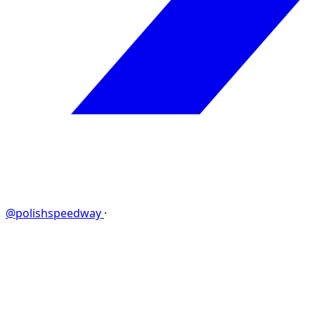
@polishspeedway
·