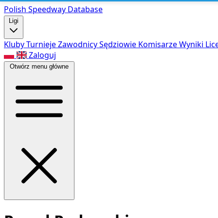
Polish Speed
way Database
Ligi
Kluby
Turnieje
Zawodnicy
Sędziowie
Komisarze
Wyniki
Lic
Zaloguj
Otwórz menu główne