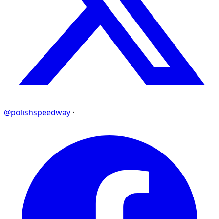
@polishspeedway
·