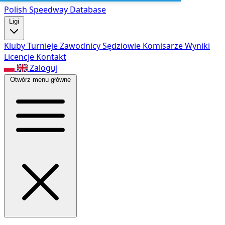
Polish Speed
way Database
Ligi
Kluby
Turnieje
Zawodnicy
Sędziowie
Komisarze
Wyniki
Licencje
Kontakt
Zaloguj
Otwórz menu główne