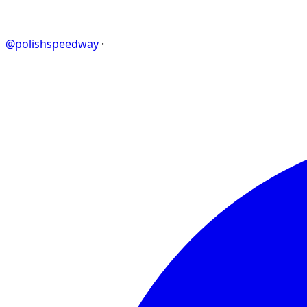
@polishspeedway
·