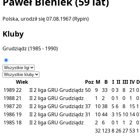
Paweł Bieniek
(59 lat)
Polska, urodził się 07.08.1967 (Rypin)
Kluby
Grudziądz
(1985 - 1990)
Wiek
Poz
M
B
I
II
III
IV
D
1989
22
II
2 liga
GRU
Grudziądz
50
9
33
0
3
8
21
0
1988
21
II
2 liga
GRU
Grudziądz
1
2
0
1
0
1
0
1987
20
II
2 liga
GRU
Grudziądz
37
10
38
5
6
8
15
1
1986
19
II
2 liga
GRU
Grudziądz
31
10
44
3
15
10
14
0
1985
18
II
2 liga
GRU
Grudziądz
2
6
0
1
1
2
0
32
123
8
26
27
53
1