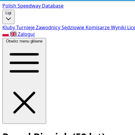
Polish Speed
way Database
Ligi
Kluby
Turnieje
Zawodnicy
Sędziowie
Komisarze
Wyniki
Lic
Zaloguj
Otwórz menu główne