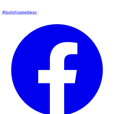
@polishspeedway
·