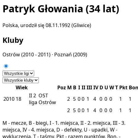
Patryk Głowania
(34 lat)
Polska, urodził się 08.11.1992 (Gliwice)
Kluby
Ostrów
(2010 - 2011) ·
Poznań
(2009)
Wiek
Poz
M
B
I
II
III
IV
D
U
W
T
Pkt
Bo
II
2
OST
2010
18
2
5
0
0
1
4
0
0
0
1
1
liga
Ostrów
2
5
0
0
1
4
0
0
0
1
1
M - mecze, B - biegi, I - 1. miejsca, II - 2. miejsca, III - 3.
miejsca, IV - 4. miejsca, D - defekty, U - upadki, W -
wykluczenia, T - taśmy, Pkt - razem punktów, Bon. -