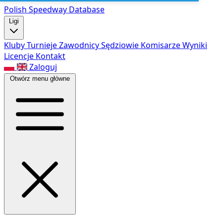
Polish Speed
way Database
Ligi
Kluby
Turnieje
Zawodnicy
Sędziowie
Komisarze
Wyniki
Licencje
Kontakt
Zaloguj
Otwórz menu główne