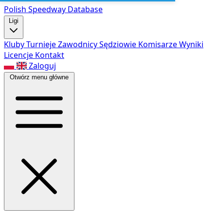
Polish Speed
way Database
Ligi
Kluby
Turnieje
Zawodnicy
Sędziowie
Komisarze
Wyniki
Licencje
Kontakt
Zaloguj
Otwórz menu główne