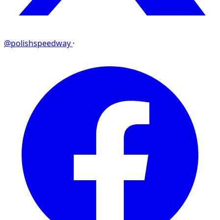
@polishspeedway
·