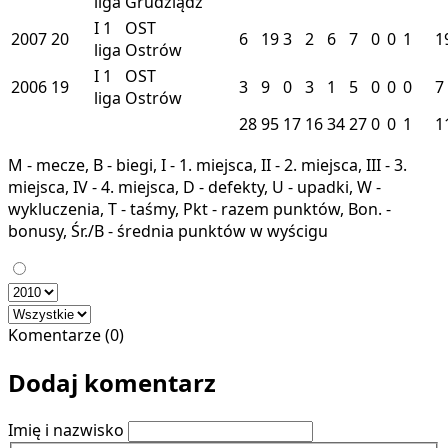
liga
Grudziądz
I
1
OST
2007
20
6
19
3
2
6
7
0
0
1
1
liga
Ostrów
I
1
OST
2006
19
3
9
0
3
1
5
0
0
0
7
liga
Ostrów
28
95
17
16
34
27
0
0
1
1
M - mecze, B - biegi, I - 1. miejsca, II - 2. miejsca, III - 3.
miejsca, IV - 4. miejsca, D - defekty, U - upadki, W -
wykluczenia, T - taśmy, Pkt - razem punktów, Bon. -
bonusy, Śr./B - średnia punktów w wyścigu
Komentarze (0)
Dodaj komentarz
Imię i nazwisko