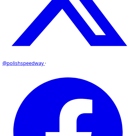
@polishspeedway
·