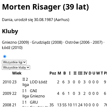
Morten Risager
(39 lat)
Dania, urodził się 30.08.1987 (Aarhus)
Kluby
Gniezno
(2009) ·
Grudziądz
(2008) ·
Ostrów
(2006 - 2007) ·
Łódź
(2010)
Wiek
Poz
M
B
I
II
III
IV
D
U
W
T
P
II
2
2010
23
LOD
Łódź
2
6
3
0
0
3
0
0
0
9
liga
I
1
GNI
2009
22
4
6
1
0
3
2
0
0
0
6
liga
Gniezno
I
1
GRU
2008
21
35
13
55
10
11
24
10
0
0
0
7