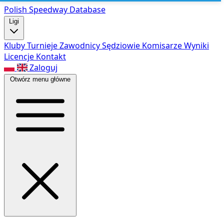
Polish Speed
way Database
Ligi
Kluby
Turnieje
Zawodnicy
Sędziowie
Komisarze
Wyniki
Licencje
Kontakt
Zaloguj
Otwórz menu główne