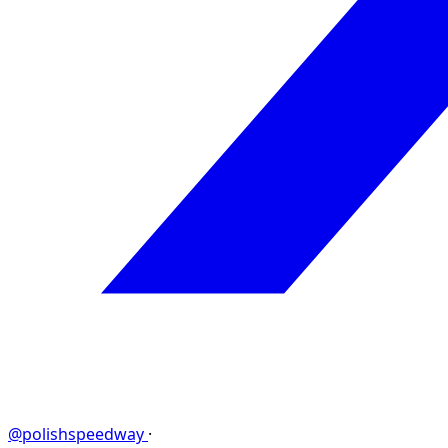
@polishspeedway
·