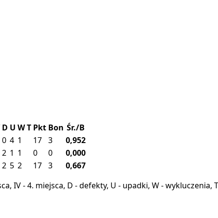
D
U
W
T
Pkt
Bon
Śr./B
0
4
1
17
3
0,952
2
1
1
0
0
0,000
2
5
2
17
3
0,667
miejsca, IV - 4. miejsca, D - defekty, U - upadki, W - wykluczeni