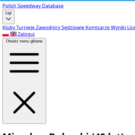
Polish Speed
way Database
Ligi
Kluby
Turnieje
Zawodnicy
Sędziowie
Komisarze
Wyniki
Lic
Zaloguj
Otwórz menu główne