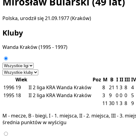
Mirosław Bularski
(49 lat)
Polska, urodził się 21.09.1977 (Kraków)
Kluby
Wanda Kraków
(1995 - 1997)
Wiek
Poz
M
B
I
II
III
IV
1996
19
II
2 liga
KRA
Wanda Kraków
8
21
1
3
8
4
1995
18
II
2 liga
KRA
Wanda Kraków
3
9
0
0
0
5
11
30
1
3
8
9
M - mecze, B - biegi, I - 1. miejsca, II - 2. miejsca, III - 3. 
średnia punktów w wyścigu