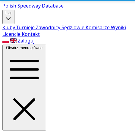
Polish Speed
way Database
Ligi
Kluby
Turnieje
Zawodnicy
Sędziowie
Komisarze
Wyniki
Licencje
Kontakt
Zaloguj
Otwórz menu główne