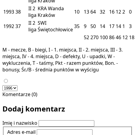
liga
Kraków
II
2
KRA
Wanda
1993
38
10
13
64
32
16
12
2
0
liga
Kraków
II
2
SWI
1992
37
35
9
50
14
17
14
1
3
liga
Świętochłowice
52
270
100
86
46
12
18
M - mecze, B - biegi, I - 1. miejsca, II - 2. miejsca, III - 3.
miejsca, IV - 4. miejsca, D - defekty, U - upadki, W -
wykluczenia, T - taśmy, Pkt - razem punktów, Bon. -
bonusy, Śr./B - średnia punktów w wyścigu
Komentarze (0)
Dodaj komentarz
Imię i nazwisko
Adres e-mail