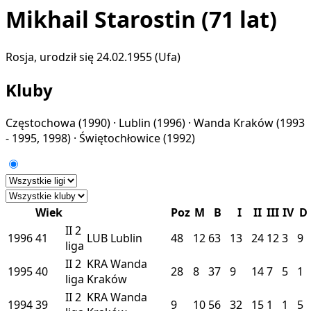
Mikhail Starostin
(71 lat)
Rosja, urodził się 24.02.1955 (Ufa)
Kluby
Częstochowa
(1990) ·
Lublin
(1996) ·
Wanda Kraków
(1993
- 1995, 1998) ·
Świętochłowice
(1992)
Wiek
Poz
M
B
I
II
III
IV
D
II
2
1996
41
LUB
Lublin
48
12
63
13
24
12
3
9
liga
II
2
KRA
Wanda
1995
40
28
8
37
9
14
7
5
1
liga
Kraków
II
2
KRA
Wanda
1994
39
9
10
56
32
15
1
1
5