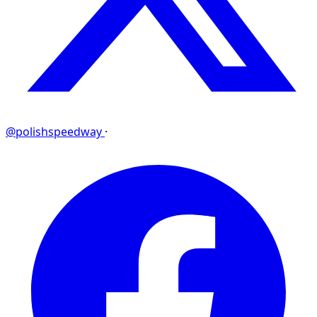
@polishspeedway
·