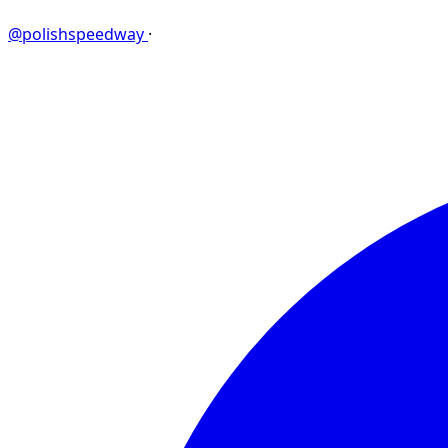
@polishspeedway
·