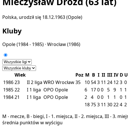
Mieczysław Drozd
(63 lat)
Polska, urodził się 18.12.1963 (Opole)
Kluby
Opole
(1984 - 1985) ·
Wrocław
(1986)
Wiek
Poz
M
B
I
II
III
IV
D
U
1986
23
II
2 liga
WRO
Wrocław
35
10
54
3
11
24
12
3
0
1985
22
I
1 liga
OPO
Opole
6
17
0
0
5
9
1
1
1984
21
I
1 liga
OPO
Opole
2
4
0
0
1
1
0
1
18
75
3
11
30
22
4
2
M - mecze, B - biegi, I - 1. miejsca, II - 2. miejsca, III - 3. 
średnia punktów w wyścigu