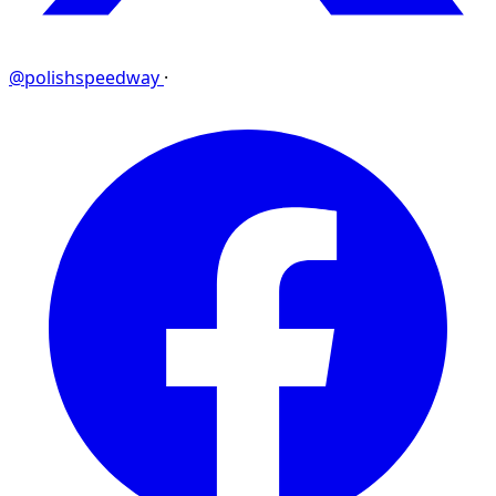
@polishspeedway
·