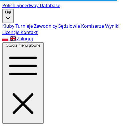
Polish Speed
way Database
Ligi
Kluby
Turnieje
Zawodnicy
Sędziowie
Komisarze
Wyniki
Licencje
Kontakt
Zaloguj
Otwórz menu główne