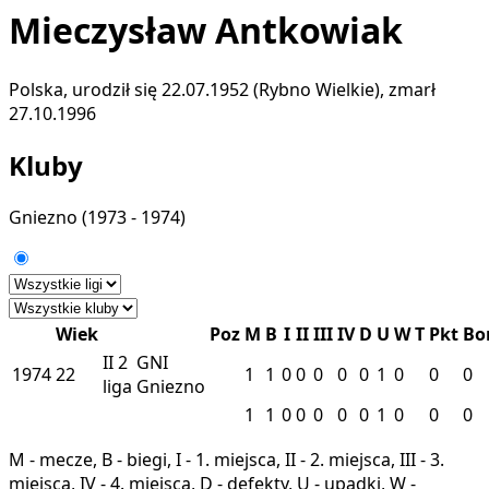
Mieczysław Antkowiak
Polska, urodził się 22.07.1952 (Rybno Wielkie), zmarł
27.10.1996
Kluby
Gniezno
(1973 - 1974)
Wiek
Poz
M
B
I
II
III
IV
D
U
W
T
Pkt
Bo
II
2
GNI
1974
22
1
1
0
0
0
0
0
1
0
0
0
liga
Gniezno
1
1
0
0
0
0
0
1
0
0
0
M - mecze, B - biegi, I - 1. miejsca, II - 2. miejsca, III - 3.
miejsca, IV - 4. miejsca, D - defekty, U - upadki, W -