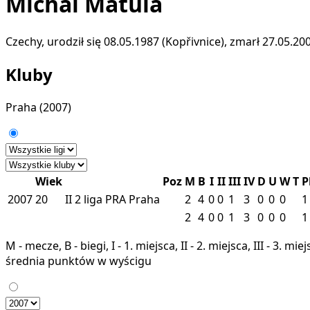
Michal Matula
Czechy, urodził się 08.05.1987 (Kopřivnice), zmarł 27.05.20
Kluby
Praha
(2007)
Wiek
Poz
M
B
I
II
III
IV
D
U
W
T
P
2007
20
II
2 liga
PRA
Praha
2
4
0
0
1
3
0
0
0
1
2
4
0
0
1
3
0
0
0
1
M - mecze, B - biegi, I - 1. miejsca, II - 2. miejsca, III - 3. 
średnia punktów w wyścigu