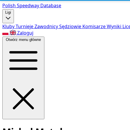
Polish Speed
way Database
Ligi
Kluby
Turnieje
Zawodnicy
Sędziowie
Komisarze
Wyniki
Lic
Zaloguj
Otwórz menu główne