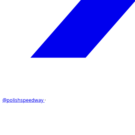
@polishspeedway
·