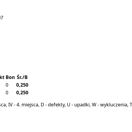
07
kt
Bon
Śr./B
0
0,250
0
0,250
miejsca, IV - 4. miejsca, D - defekty, U - upadki, W - wykluczeni