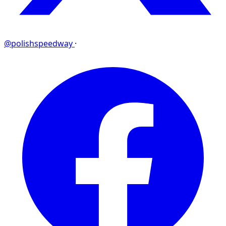
@polishspeedway
·