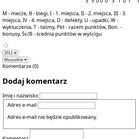
3
5
0
0
0
3
1
0
1
M - mecze, B - biegi, I - 1. miejsca, II - 2. miejsca, III - 3.
miejsca, IV - 4. miejsca, D - defekty, U - upadki, W -
wykluczenia, T - taśmy, Pkt - razem punktów, Bon. -
bonusy, Śr./B - średnia punktów w wyścigu
Komentarze (0)
Dodaj komentarz
Imię i nazwisko
Adres e-mail
Adres e-mail nie będzie opublikowany.
Komentarz