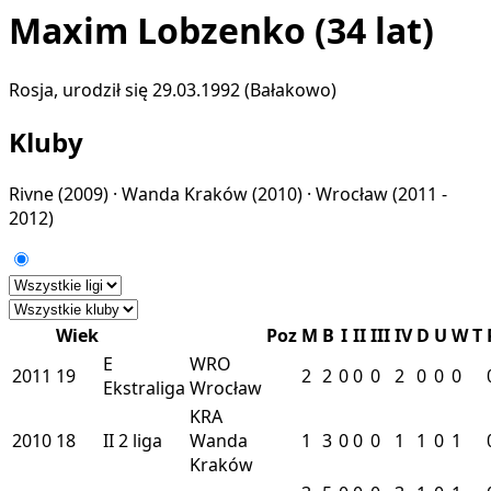
Maxim Lobzenko
(34 lat)
Rosja, urodził się 29.03.1992 (Bałakowo)
Kluby
Rivne
(2009) ·
Wanda Kraków
(2010) ·
Wrocław
(2011 -
2012)
Wiek
Poz
M
B
I
II
III
IV
D
U
W
T
E
WRO
2011
19
2
2
0
0
0
2
0
0
0
Ekstraliga
Wrocław
KRA
2010
18
II
2 liga
Wanda
1
3
0
0
0
1
1
0
1
Kraków