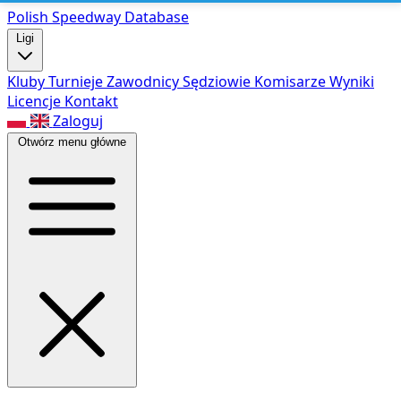
Polish Speed
way Database
Ligi
Kluby
Turnieje
Zawodnicy
Sędziowie
Komisarze
Wyniki
Licencje
Kontakt
Zaloguj
Otwórz menu główne