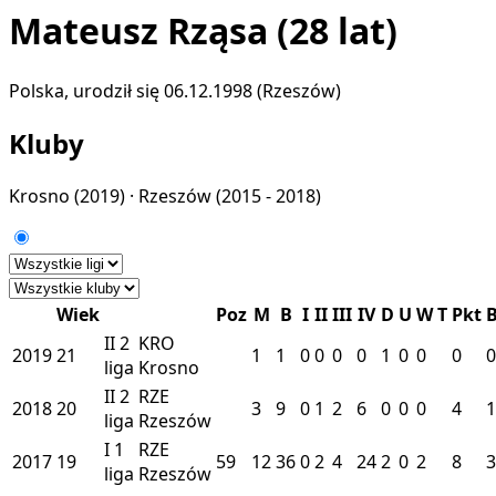
Mateusz Rząsa
(28 lat)
Polska, urodził się 06.12.1998 (Rzeszów)
Kluby
Krosno
(2019) ·
Rzeszów
(2015 - 2018)
Wiek
Poz
M
B
I
II
III
IV
D
U
W
T
Pkt
II
2
KRO
2019
21
1
1
0
0
0
0
1
0
0
0
0
liga
Krosno
II
2
RZE
2018
20
3
9
0
1
2
6
0
0
0
4
1
liga
Rzeszów
I
1
RZE
2017
19
59
12
36
0
2
4
24
2
0
2
8
3
liga
Rzeszów