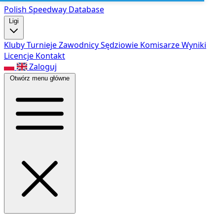
Polish Speed
way Database
Ligi
Kluby
Turnieje
Zawodnicy
Sędziowie
Komisarze
Wyniki
Licencje
Kontakt
Zaloguj
Otwórz menu główne