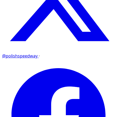
@polishspeedway
·