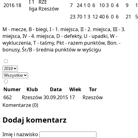
I
1
RZE
2016
18
7
24
1
0
6
10
3
0
4
9
1
liga
Rzeszów
23
70
1
3
12
40
6
0
6
21
5
M - mecze, B - biegi, I - 1. miejsca, II - 2. miejsca, III - 3.
miejsca, IV - 4. miejsca, D - defekty, U - upadki, W -
wykluczenia, T - taśmy, Pkt - razem punktów, Bon. -
bonusy, Śr./B - średnia punktów w wyścigu
Numer
Klub
Data
Wiek
Tor
662
Rzeszów
30.09.2015
17
Rzeszów
Komentarze (0)
Dodaj komentarz
Imię i nazwisko