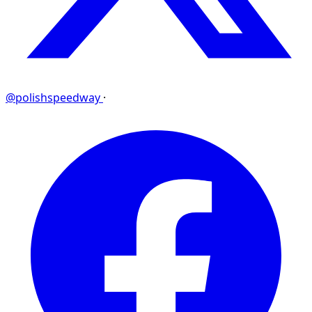
@polishspeedway
·