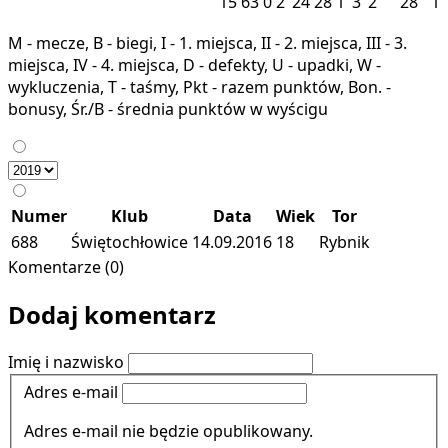
15
63
0
2
24
28
1
3
2
28
1
M - mecze, B - biegi, I - 1. miejsca, II - 2. miejsca, III - 3.
miejsca, IV - 4. miejsca, D - defekty, U - upadki, W -
wykluczenia, T - taśmy, Pkt - razem punktów, Bon. -
bonusy, Śr./B - średnia punktów w wyścigu
Numer
Klub
Data
Wiek
Tor
688
Świętochłowice
14.09.2016
18
Rybnik
Komentarze (0)
Dodaj komentarz
Imię i nazwisko
Adres e-mail
Adres e-mail nie będzie opublikowany.