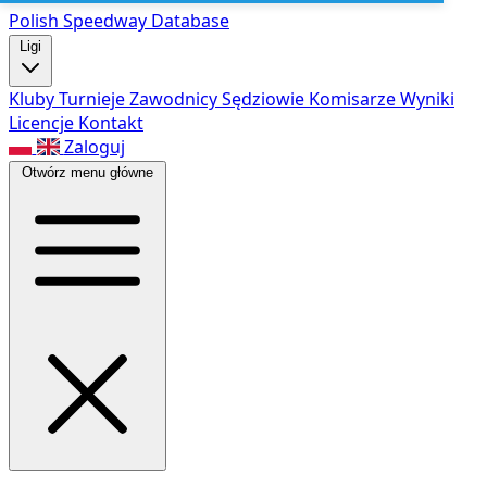
Polish Speed
way Database
Ligi
Kluby
Turnieje
Zawodnicy
Sędziowie
Komisarze
Wyniki
Licencje
Kontakt
Zaloguj
Otwórz menu główne