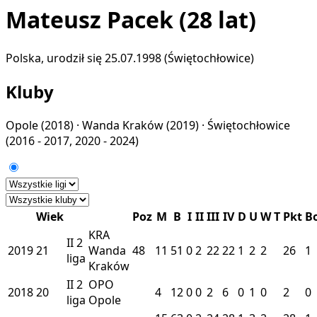
Mateusz Pacek
(28 lat)
Polska, urodził się 25.07.1998 (Świętochłowice)
Kluby
Opole
(2018) ·
Wanda Kraków
(2019) ·
Świętochłowice
(2016 - 2017, 2020 - 2024)
Wiek
Poz
M
B
I
II
III
IV
D
U
W
T
Pkt
B
KRA
II
2
2019
21
Wanda
48
11
51
0
2
22
22
1
2
2
26
1
liga
Kraków
II
2
OPO
2018
20
4
12
0
0
2
6
0
1
0
2
0
liga
Opole