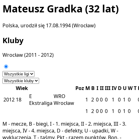
Mateusz Gradka
(32 lat)
Polska, urodził się 17.08.1994 (Wrocław)
Kluby
Wrocław
(2011 - 2012)
Wiek
Poz
M
B
I
II
III
IV
D
U
W
T
E
WRO
2012
18
1
2
0
0
0
1
0
1
0
Ekstraliga
Wrocław
1
2
0
0
0
1
0
1
0
M - mecze, B - biegi, I - 1. miejsca, II - 2. miejsca, III - 3.
miejsca, IV - 4. miejsca, D - defekty, U - upadki, W -
wykluczenia, T - taśmy, Pkt - razem punktów, Bon. -