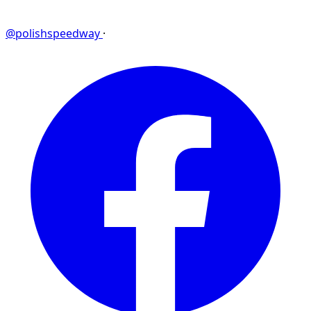
@polishspeedway
·