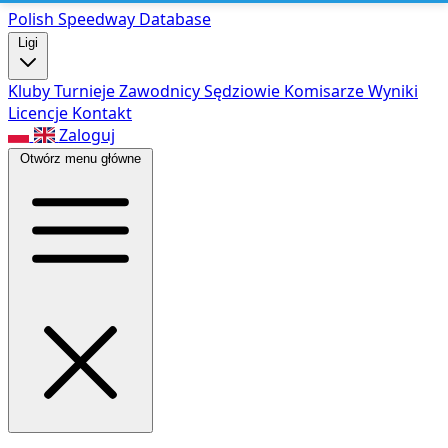
Polish Speed
way Database
Ligi
Kluby
Turnieje
Zawodnicy
Sędziowie
Komisarze
Wyniki
Licencje
Kontakt
Zaloguj
Otwórz menu główne