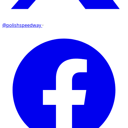
@polishspeedway
·