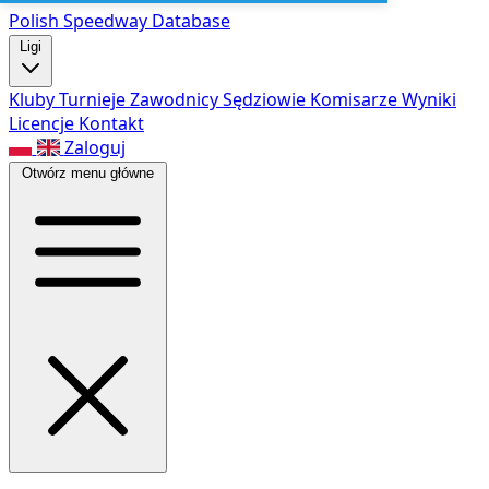
Polish Speed
way Database
Ligi
Kluby
Turnieje
Zawodnicy
Sędziowie
Komisarze
Wyniki
Licencje
Kontakt
Zaloguj
Otwórz menu główne