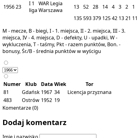
I
1
WAR
Legia
1956
23
13
52
28
14
4
3
2
1
liga
Warszawa
135
593
379
125
42
13
21
11
M - mecze, B - biegi, I - 1. miejsca, II - 2. miejsca, III - 3.
miejsca, IV - 4. miejsca, D - defekty, U - upadki, W -
wykluczenia, T - taśmy, Pkt - razem punktów, Bon. -
bonusy, Śr./B - średnia punktów w wyścigu
Numer
Klub
Data
Wiek
Tor
81
Gdańsk
1967
34
Licencja przyznana
483
Ostrów
1952
19
Komentarze (0)
Dodaj komentarz
Imię i nazwisko