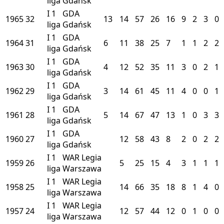
liga
Gdańsk
I
1
GDA
1965
32
13
14
57
26
16
9
2
3
0
liga
Gdańsk
I
1
GDA
1964
31
6
11
38
25
7
1
1
2
2
liga
Gdańsk
I
1
GDA
1963
30
4
12
52
35
11
3
0
2
1
liga
Gdańsk
I
1
GDA
1962
29
3
14
61
45
11
4
0
0
1
liga
Gdańsk
I
1
GDA
1961
28
5
14
67
47
13
1
0
3
3
liga
Gdańsk
I
1
GDA
1960
27
12
58
43
8
2
0
2
2
liga
Gdańsk
I
1
WAR
Legia
1959
26
5
25
15
4
3
1
1
1
liga
Warszawa
I
1
WAR
Legia
1958
25
14
66
35
18
8
1
4
0
liga
Warszawa
I
1
WAR
Legia
1957
24
12
57
44
12
0
1
0
0
liga
Warszawa