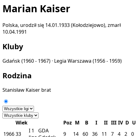
Marian Kaiser
Polska, urodził się 14.01.1933 (Kołodziejowo), zmarł
10.04.1991
Kluby
Gdańsk
(1960 - 1967) ·
Legia Warszawa
(1956 - 1959)
Rodzina
Stanisław Kaiser
brat
Wiek
Poz
M
B
I
II
III
IV
D
U
I
1
GDA
1966
33
9
14
60
36
11
7
4
2
0