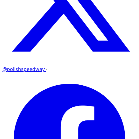
@polishspeedway
·