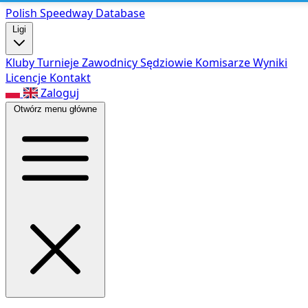
Polish Speed
way Database
Ligi
Kluby
Turnieje
Zawodnicy
Sędziowie
Komisarze
Wyniki
Licencje
Kontakt
Zaloguj
Otwórz menu główne