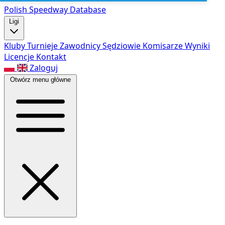
Polish Speed
way Database
Ligi
Kluby
Turnieje
Zawodnicy
Sędziowie
Komisarze
Wyniki
Licencje
Kontakt
Zaloguj
Otwórz menu główne