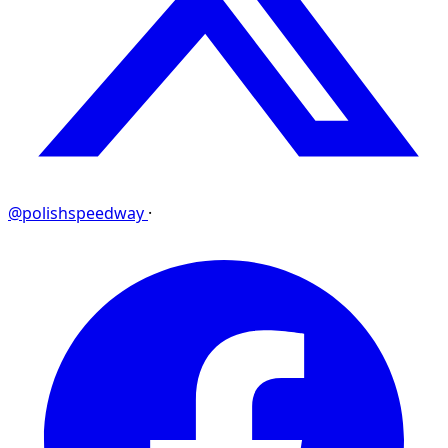
@polishspeedway
·