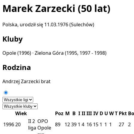
Marek Zarzecki
(50 lat)
Polska, urodził się 11.03.1976 (Sulechów)
Kluby
Opole
(1996) ·
Zielona Góra
(1995, 1997 - 1998)
Rodzina
Andrzej Zarzecki
brat
Wiek
Poz
M
B
I
II
III
IV
D
U
W
T
Pkt
B
II
2
OPO
1996
20
89
12
39
1
4
16
15
1
1
1
27
2
liga
Opole