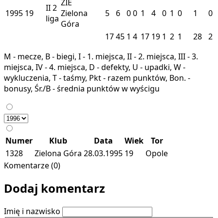
ZIE
II
2
1995
19
Zielona
5
6
0
0
1
4
0
1
0
1
0
liga
Góra
17
45
1
4
17
19
1
2
1
28
2
M - mecze, B - biegi, I - 1. miejsca, II - 2. miejsca, III - 3.
miejsca, IV - 4. miejsca, D - defekty, U - upadki, W -
wykluczenia, T - taśmy, Pkt - razem punktów, Bon. -
bonusy, Śr./B - średnia punktów w wyścigu
Numer
Klub
Data
Wiek
Tor
1328
Zielona Góra
28.03.1995
19
Opole
Komentarze (0)
Dodaj komentarz
Imię i nazwisko