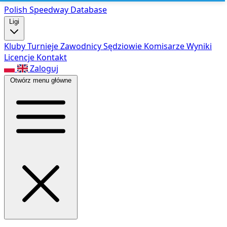
Polish Speed
way Database
Ligi
Kluby
Turnieje
Zawodnicy
Sędziowie
Komisarze
Wyniki
Licencje
Kontakt
Zaloguj
Otwórz menu główne