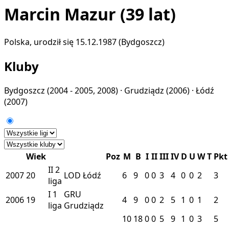
Marcin Mazur
(39 lat)
Polska, urodził się 15.12.1987 (Bydgoszcz)
Kluby
Bydgoszcz
(2004 - 2005, 2008) ·
Grudziądz
(2006) ·
Łódź
(2007)
Wiek
Poz
M
B
I
II
III
IV
D
U
W
T
Pkt
II
2
2007
20
LOD
Łódź
6
9
0
0
3
4
0
0
2
3
liga
I
1
GRU
2006
19
4
9
0
0
2
5
1
0
1
2
liga
Grudziądz
10
18
0
0
5
9
1
0
3
5