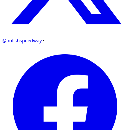
@polishspeedway
·