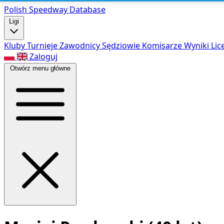
Polish Speed
way Database
Ligi
Kluby
Turnieje
Zawodnicy
Sędziowie
Komisarze
Wyniki
Lic
Zaloguj
Otwórz menu główne