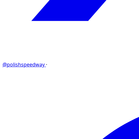
@polishspeedway
·