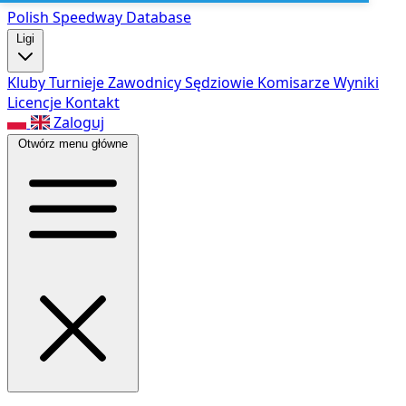
Polish Speed
way Database
Ligi
Kluby
Turnieje
Zawodnicy
Sędziowie
Komisarze
Wyniki
Licencje
Kontakt
Zaloguj
Otwórz menu główne