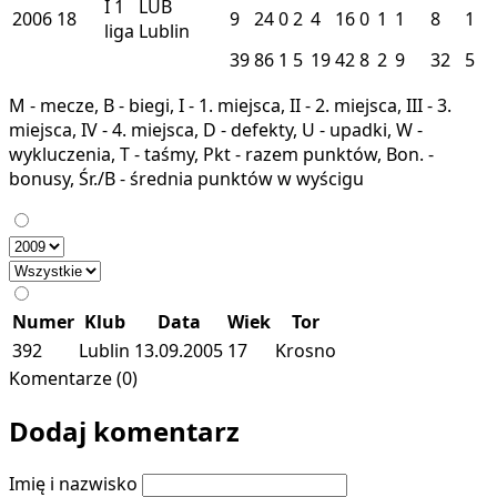
I
1
LUB
2006
18
9
24
0
2
4
16
0
1
1
8
1
liga
Lublin
39
86
1
5
19
42
8
2
9
32
5
M - mecze, B - biegi, I - 1. miejsca, II - 2. miejsca, III - 3.
miejsca, IV - 4. miejsca, D - defekty, U - upadki, W -
wykluczenia, T - taśmy, Pkt - razem punktów, Bon. -
bonusy, Śr./B - średnia punktów w wyścigu
Numer
Klub
Data
Wiek
Tor
392
Lublin
13.09.2005
17
Krosno
Komentarze (0)
Dodaj komentarz
Imię i nazwisko