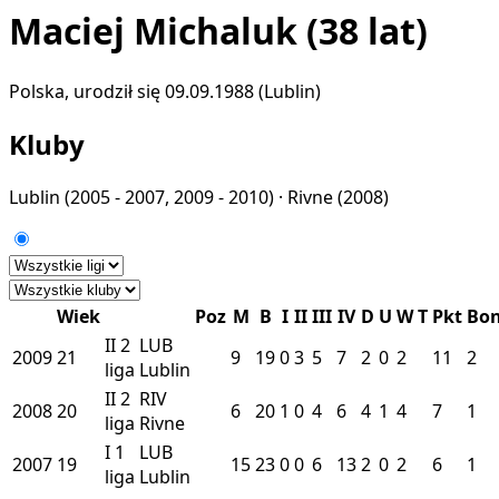
Maciej Michaluk
(38 lat)
Polska, urodził się 09.09.1988 (Lublin)
Kluby
Lublin
(2005 - 2007, 2009 - 2010) ·
Rivne
(2008)
Wiek
Poz
M
B
I
II
III
IV
D
U
W
T
Pkt
Bo
II
2
LUB
2009
21
9
19
0
3
5
7
2
0
2
11
2
liga
Lublin
II
2
RIV
2008
20
6
20
1
0
4
6
4
1
4
7
1
liga
Rivne
I
1
LUB
2007
19
15
23
0
0
6
13
2
0
2
6
1
liga
Lublin