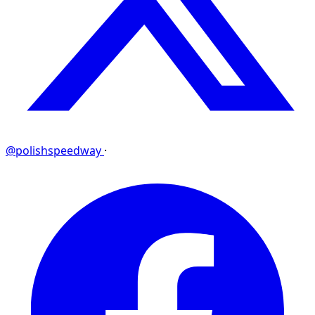
@polishspeedway
·