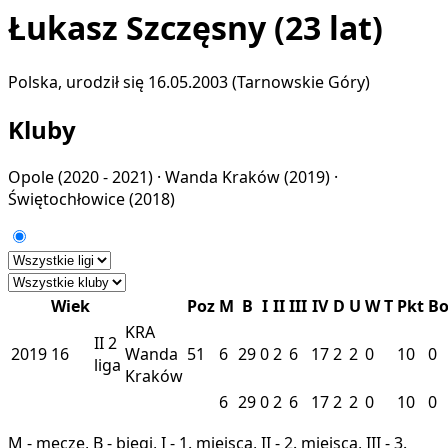
Łukasz Szczęsny
(23 lat)
Polska, urodził się 16.05.2003 (Tarnowskie Góry)
Kluby
Opole
(2020 - 2021) ·
Wanda Kraków
(2019) ·
Świętochłowice
(2018)
Wiek
Poz
M
B
I
II
III
IV
D
U
W
T
Pkt
B
KRA
II
2
2019
16
Wanda
51
6
29
0
2
6
17
2
2
0
10
0
liga
Kraków
6
29
0
2
6
17
2
2
0
10
0
M - mecze, B - biegi, I - 1. miejsca, II - 2. miejsca, III - 3.