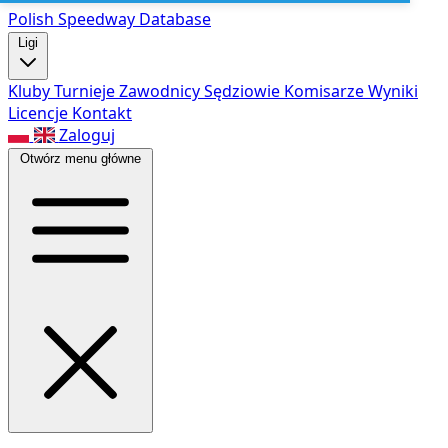
Polish Speed
way Database
Ligi
Kluby
Turnieje
Zawodnicy
Sędziowie
Komisarze
Wyniki
Licencje
Kontakt
Zaloguj
Otwórz menu główne