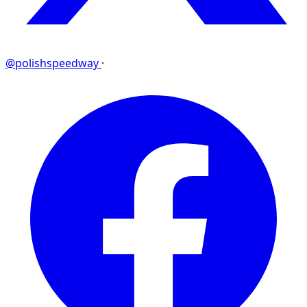
@polishspeedway
·