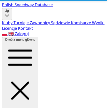
Polish Speed
way Database
Ligi
Kluby
Turnieje
Zawodnicy
Sędziowie
Komisarze
Wyniki
Licencje
Kontakt
Zaloguj
Otwórz menu główne