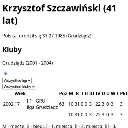
Krzysztof Szczawiński
(41
lat)
Polska, urodził się 31.07.1985 (Grudziądz)
Kluby
Grudziądz
(2001 - 2004)
Wiek
Poz
M
B
I
II
III
IV
D
U
W
T
Pkt
I
1
GRU
2002
17
63
10
31
0
0
3
22
3
0
3
3
liga
Grudziądz
10
31
0
0
3
22
3
0
3
3
M - mecze, B - biegi, I - 1. miejsca, II - 2. miejsca, III - 3.