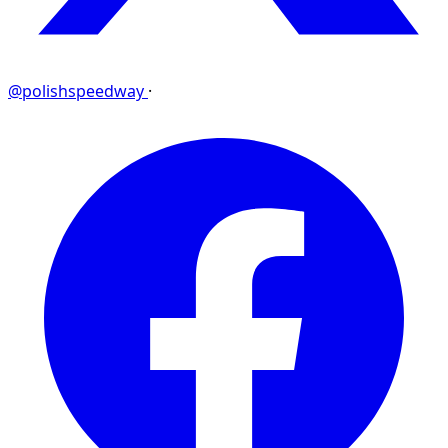
@polishspeedway
·