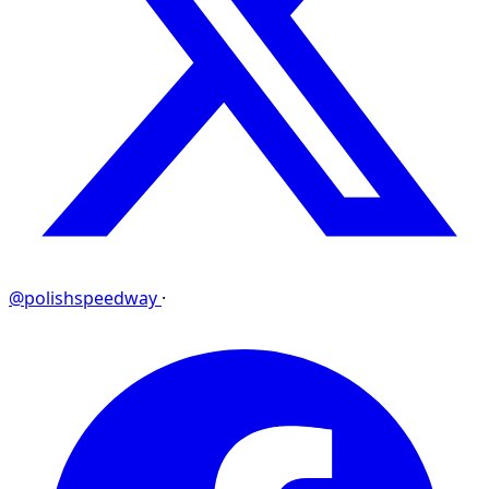
@polishspeedway
·