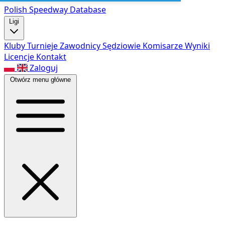
Polish Speed
way Database
Ligi
Kluby
Turnieje
Zawodnicy
Sędziowie
Komisarze
Wyniki
Licencje
Kontakt
Zaloguj
Otwórz menu główne