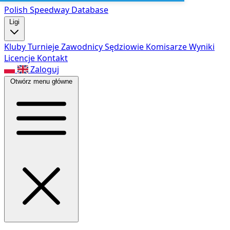
Polish Speed
way Database
Ligi
Kluby
Turnieje
Zawodnicy
Sędziowie
Komisarze
Wyniki
Licencje
Kontakt
Zaloguj
Otwórz menu główne