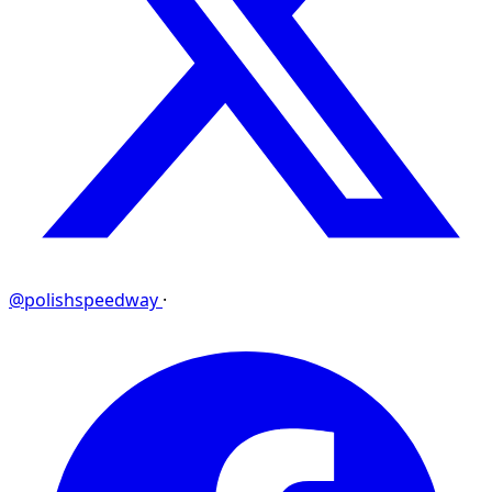
@polishspeedway
·