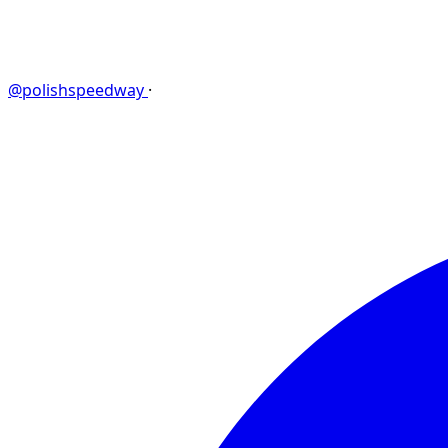
@polishspeedway
·