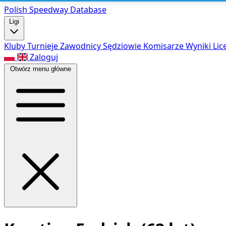
Polish Speed
way Database
Ligi
Kluby
Turnieje
Zawodnicy
Sędziowie
Komisarze
Wyniki
Lic
Zaloguj
Otwórz menu główne