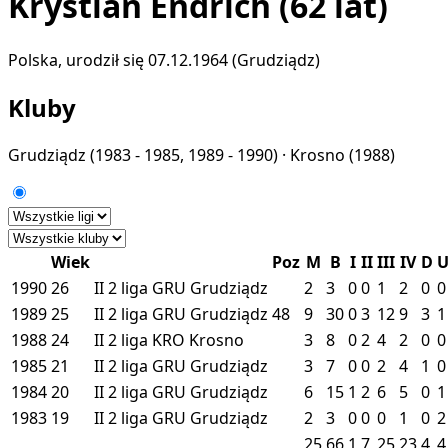
Krystian Endrich
(62 lat)
Polska, urodził się 07.12.1964 (Grudziądz)
Kluby
Grudziądz
(1983 - 1985, 1989 - 1990) ·
Krosno
(1988)
Wiek
Poz
M
B
I
II
III
IV
D
1990
26
II
2 liga
GRU
Grudziądz
2
3
0
0
1
2
0
0
1989
25
II
2 liga
GRU
Grudziądz
48
9
30
0
3
12
9
3
1
1988
24
II
2 liga
KRO
Krosno
3
8
0
2
4
2
0
0
1985
21
II
2 liga
GRU
Grudziądz
3
7
0
0
2
4
1
0
1984
20
II
2 liga
GRU
Grudziądz
6
15
1
2
6
5
0
1
1983
19
II
2 liga
GRU
Grudziądz
2
3
0
0
0
1
0
2
25
66
1
7
25
23
4
4